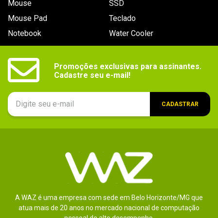
Mouse
SSD
9
º
controle
Mouse Pad
Teclado
10
º
hd
Notebook
Water Cooler
Promoções exclusivas para assinantes.

Cadastre seu e-mail!
CADASTRAR
A WAZ é uma empresa com sede em Belo Horizonte/MG que
atua mais de 20 anos no mercado nacional de computação