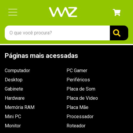
O que você procura?
TERMOS MAIS BUSCADOS
Páginas mais acessadas
1
º
gabinete
2
º
keychron
Computador
PC Gamer
3
º
teclado
Desktop
Periféricos
4
º
ssd
Gabinete
Placa de Som
Hardware
5
º
openbox
Placa de Video
Memória RAM
Placa Mãe
6
º
mouse
Mini PC
Processador
7
º
jonsbo
Monitor
Roteador
8
º
fractal