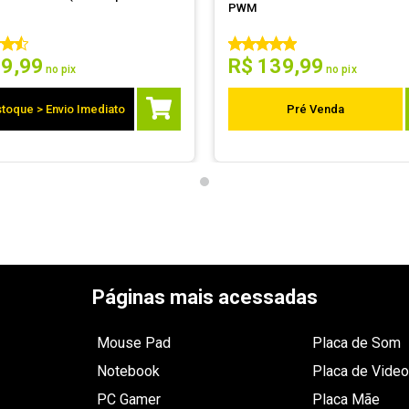
PWM
89
,
99
R$
139
,
99
no pix
no pix
toque > Envio Imediato
Pré Venda
Páginas mais acessadas
Mouse Pad
Placa de Som
Notebook
Placa de Video
PC Gamer
Placa Mãe