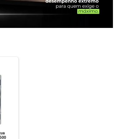
tua
1500