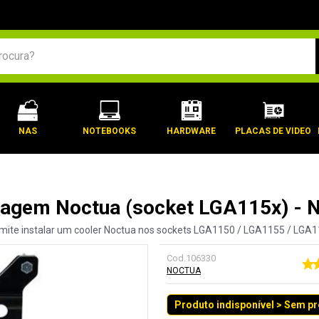
BUSCADOS
NAS
NOTEBOOKS
HARDWARE
PLACAS DE VIDEO
tagem Noctua (socket LGA115x) - 
mite instalar um cooler Noctua nos sockets LGA1150 / LGA1155 / LGA1
Cod.
106330
NOCTUA
Produto indisponível > Sem p