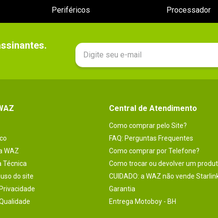
Periféricos
Processador
sinantes.

 WAZ
Central de Atendimento
Como comprar pelo Site?
co
FAQ: Perguntas Frequentes
na WAZ
Como comprar por Telefone?
a Técnica
Como trocar ou devolver um produ
uso do site
CUIDADO: a WAZ não vende Starlin
 Privacidade
Garantia
 Qualidade
Entrega Motoboy - BH