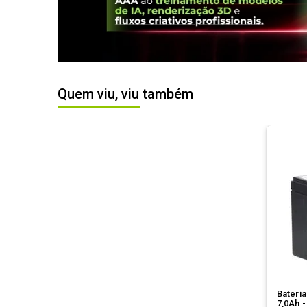
Quem viu, viu também
Bateri
7,0Ah 