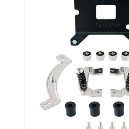
10
º
hd