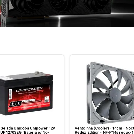
a Selada Unicoba Unipower 12V
Ventoinha (Cooler) - 14cm - Noc
- UP1270SEG (Bateria p/ No-
Redux Edition - NF-P14s redux-