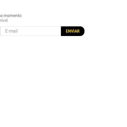
l no momento
nível
ENVIAR