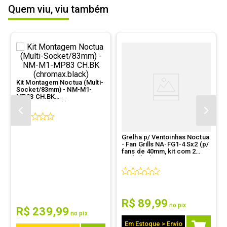
Quem viu, viu também
Outras
Nenhuma.
ESCREVER AVALIAÇÃO
informações
Kit Montagem Noctua (Multi-
Socket/83mm) - NM-M1-
MP83 CH.BK
(chromax.black)
Grelha p/ Ventoinhas Noctua
- Fan Grills NA-FG1-4 Sx2 (p/
fans de 40mm, kit com 2
unidades)
R$
89
,
99
no pix
R$
239
,
99
no pix
Em Estoque > Envio