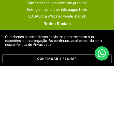
Como trocar ou devolver um produto?
Entrega no prazo: ou não pague frete
CUIDADO: a WAZ não vende Starlink
Redes Sociais
Guardamos as estatísticas de visitas para melhorar sua
experiência de navegação. Ao continuar, você concorda com
nossa
Política de Privacidade
Meios de Pagamentos
CONTINUAR E FECHAR
Selos