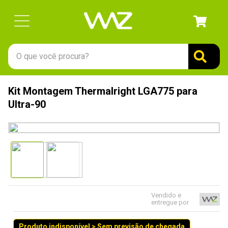
O que você procura?
TERMOS MAIS BUSCADOS
Kit Montagem Thermalright LGA775 para
1
º
gabinete
Ultra-90
2
º
keychron
3
º
teclado
4
º
ssd
5
º
openbox
6
º
mouse
Vendido e
entregue por
7
º
jonsbo
8
º
fractal
Produto indisponível > Sem previsão de chegada