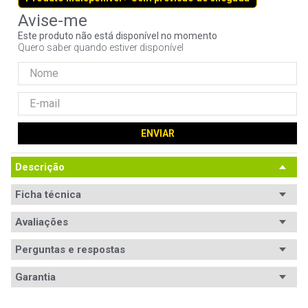
9
º
controle
Este produto não está disponível no momento
10
º
hd
Quero saber quando estiver disponível
ENVIAR
Descrição
Ficha técnica
Conteúdo da
Avaliações
Não especificado.
embalagem
Perguntas e respostas
Equipamentos
Compatibilidade: Thermalright XP-90.
Avaliações
compatíveis
Garantia
Tem esse produto? Seja o primeiro a avaliá-lo!
Dimensões
Não especificada.