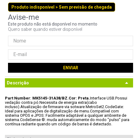
9
º
hd
Produto indisponível > Sem previsão de chegada
10
º
jonsbo
Este produto não está disponível no momento
Quero saber quando estiver disponível
ENVIAR
Descrição
Part Number: MK5145-31A38/BZ.
Cor: Preta.
Interface USB.
Possui 
vedação contra pó.
Necessita de energia extra(cabo 
incluso).
Atualização de firmware via sotware MetroSet2.
CodeGate: 
Ideal para aplicações de digitalização de menu.
Compatível com 
sistema OPOS e JPOS: Facilmente adaptável a qualquer ambiente de 
sistema.
CodeSense ®: muda automaticamente do modo "pulso" para 
contínua radiante quando um código de barras é detectado.