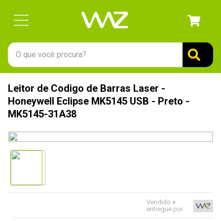
O que você procura?
TERMOS MAIS BUSCADOS
Leitor de Codigo de Barras Laser -
1
º
gabinete
Honeywell Eclipse MK5145 USB - Preto -
2
º
keychron
MK5145-31A38
3
º
teclado
4
º
ssd
5
º
openbox
6
º
mouse
7
º
fractal
Vendido e
entregue por
8
º
controle