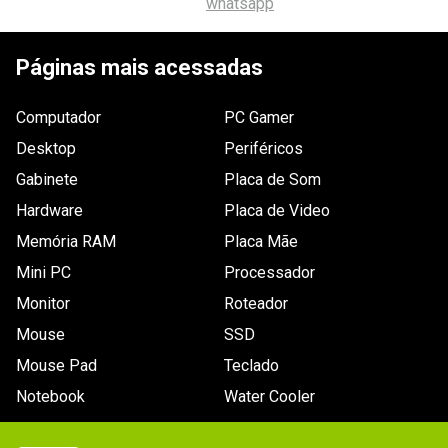
whatsapp
9
º
fractal
10
º
ventoinha
Páginas mais acessadas
Computador
PC Gamer
Desktop
Periféricos
Gabinete
Placa de Som
Hardware
Placa de Video
Memória RAM
Placa Mãe
Mini PC
Processador
Monitor
Roteador
Mouse
SSD
Mouse Pad
Teclado
Notebook
Water Cooler