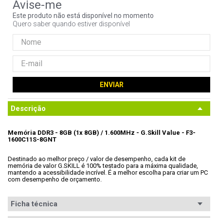
9
º
ventoinha
Este produto não está disponível no momento
Quero saber quando estiver disponível
10
º
hd
ENVIAR
Descrição
Memória DDR3 - 8GB (1x 8GB) / 1.600MHz - G.Skill Value - F3-
1600C11S-8GNT
Destinado ao melhor preço / valor de desempenho, cada kit de 
memória de valor G.SKILL é 100% testado para a máxima qualidade, 
mantendo a acessibilidade incrível. É a melhor escolha para criar um PC 
com desempenho de orçamento.
Ficha técnica