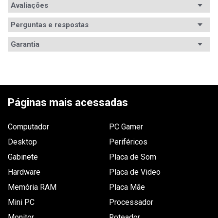
Segmento
Avaliações
Desktop
Padrão
DDR3
Perguntas e respostas
Avaliações
Capacidade
8GB
Garantia
Tem esse produto? Seja o primeiro a avaliá-lo!
Módulos
8
Garantia
12 meses de garantia
Frequência
1.600MHz
ESCREVER AVALIAÇÃO
Voltagem
1.5V
Páginas mais acessadas
Latência
11-11-11-28-2N
Computador
PC Gamer
Dimensões
Não especificado.
Desktop
Periféricos
Conteúdo
1x Memória DDR3 - 8GB (1x 8GB) / 1.600MHz - G.Skill 
Gabinete
Placa de Som
Value - F3-1600C11S-8GNT
da
embalagem
Hardware
Placa de Video
Memória RAM
Placa Mãe
Mini PC
Processador
Monitor
Roteador