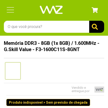
O que você procura?
TERMOS MAIS BUSCADOS
Memória DDR3 - 8GB (1x 8GB) / 1.600MHz -
1
º
gabinete
G.Skill Value - F3-1600C11S-8GNT
2
º
keychron
3
º
teclado
4
º
ssd
5
º
openbox
6
º
mouse
Vendido e
entregue por
7
º
fractal
Produto indisponível > Sem previsão de chegada
8
º
controle