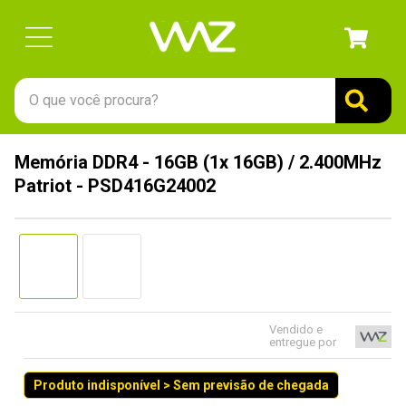
O que você procura?
TERMOS MAIS BUSCADOS
Memória DDR4 - 16GB (1x 16GB) / 2.400MHz
1
º
gabinete
Patriot - PSD416G24002
2
º
keychron
3
º
teclado
4
º
ssd
5
º
openbox
6
º
mouse
Vendido e
entregue por
7
º
jonsbo
Produto indisponível > Sem previsão de chegada
8
º
fractal