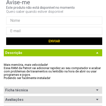
9
º
controle
Este produto não está disponível no momento
Quero saber quando estiver disponível
10
º
hd
ENVIAR
Descrição
Mais memória, mais velocidade! 
Essa RAM da Patriot vai adicionar rapidez ao seu computador e acabar

com problemas de travamentos ou lentidão na hora de abrir ou usar

programas e jogos. 
Podendo ser facilmente instalada!
Ficha técnica
Segmento
Avaliações
Desktop