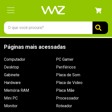
O que você procura?
TERMOS MAIS BUSCADOS
Páginas mais acessadas
1
º
gabinete
2
º
keychron
Computador
PC Gamer
3
º
teclado
Desktop
Periféricos
4
º
ssd
Gabinete
Placa de Som
Hardware
5
º
openbox
Placa de Video
Memória RAM
Placa Mãe
6
º
mouse
Mini PC
Processador
7
º
jonsbo
Monitor
Roteador
8
º
fractal