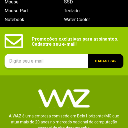
Mouse
SSD
9
º
controle
Mouse Pad
Teclado
10
º
hd
Notebook
Water Cooler
Promoções exclusivas para assinantes.

Cadastre seu e-mail!
CADASTRAR
A WAZ é uma empresa com sede em Belo Horizonte/MG que
atua mais de 20 anos no mercado nacional de computação