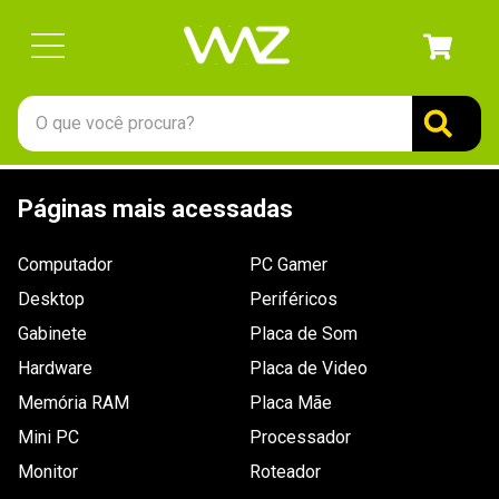
O que você procura?
TERMOS MAIS BUSCADOS
Páginas mais acessadas
1
º
gabinete
2
º
keychron
Computador
PC Gamer
3
º
teclado
Desktop
Periféricos
4
º
ssd
Gabinete
Placa de Som
Hardware
5
º
openbox
Placa de Video
Memória RAM
Placa Mãe
6
º
mouse
Mini PC
Processador
7
º
jonsbo
Monitor
Roteador
8
º
fractal