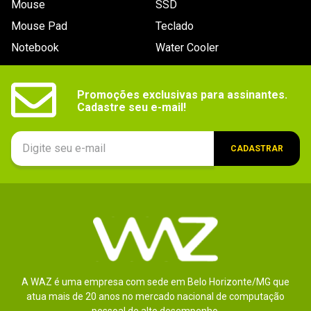
Mouse
SSD
9
º
controle
Mouse Pad
Teclado
10
º
hd
Notebook
Water Cooler
Promoções exclusivas para assinantes.

Cadastre seu e-mail!
CADASTRAR
A WAZ é uma empresa com sede em Belo Horizonte/MG que
atua mais de 20 anos no mercado nacional de computação