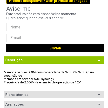
Produto indisponível > Sem previsão de chegada
9
º
fractal
10
º
ventoinha
Este produto não está disponível no momento
Quero saber quando estiver disponível
ENVIAR
Descrição
Memória padrão DDR4 com capacidade de 32GB (1x 32GB) para 
expansão de

memória em servidor NAS Synology.
Frequência de 2.666MHz e tensão de operação de 1.2V.

Ficha técnica
Segmento
Avaliações
NAS