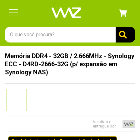
O que você procura?
TERMOS MAIS BUSCADOS
Memória DDR4 - 32GB / 2.666MHz - Synology
1
º
gabinete
ECC - D4RD-2666-32G (p/ expansão em
2
º
keychron
Synology NAS)
3
º
teclado
4
º
ssd
5
º
openbox
6
º
jonsbo
Vendido e
7
º
mouse
entregue por
8
º
controle