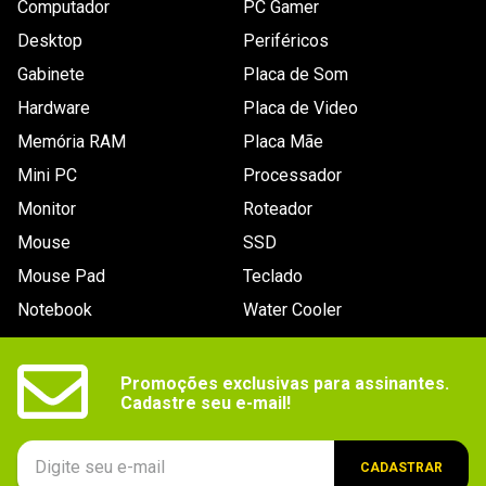
Computador
PC Gamer
Latência
16-18-18-38
Desktop
Periféricos
Dimensões
Altura: 44 mm
Gabinete
Placa de Som
Hardware
Conteúdo da
Placa de Video
1x Memória DDR4 - 32GB (2x 16GB) / 3.200MHz - 
G.Skill Trident Z - F4-3200C16D-32GTZ
embalagem
Memória RAM
Placa Mãe
Mini PC
Processador
Monitor
Roteador
Mouse
SSD
Mouse Pad
Teclado
Notebook
Water Cooler
Promoções exclusivas para assinantes.

Cadastre seu e-mail!
CADASTRAR