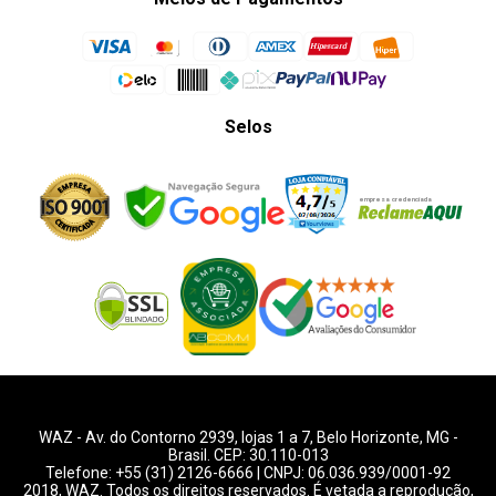
Selos
WAZ -
Av. do Contorno 2939
, lojas 1 a 7,
Belo Horizonte
,
MG
-
Brasil. CEP: 30.110-013
Telefone:
+55 (31) 2126-6666
| CNPJ: 06.036.939/0001-92
2018, WAZ. Todos os direitos reservados. É vetada a reprodução,