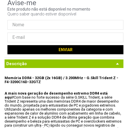
9
º
controle
Este produto não está disponível no momento
Quero saber quando estiver disponível
10
º
hd
ENVIAR
Descrição
Memória DDR4 - 32GB (2x 16GB) / 3.200MHz - G.Skill Trident Z - 
F4-3200C16D-32GTZ
A mais nova geração de desempenho extremo DDR4 está 
aqui!
Com base no forte sucesso da série G.SKILL Trident, a série 
Trident Z representa uma das memórias DDR4 de maior desempenho 
do mundo, projetada para entusiastas de PC e jogadores extremos. 
Utilizando apenas os melhores componentes da categoria e com 
expansores de calor de alumínio com acabamento em linha de cabelo, 
a série Trident Z é a solução DDR4 de última geração que combina 
desempenho e beleza para entusiastas de PC e overclockers extremos 
para construir um ultra - PC rápido ou conseguir novos registros de 