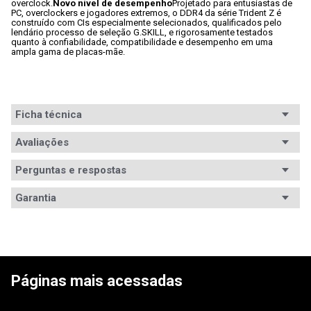
overclock.
Novo nível de desempenho
Projetado para entusiastas de 
PC, overclockers e jogadores extremos, o DDR4 da série Trident Z é 
construído com CIs especialmente selecionados, qualificados pelo 
lendário processo de seleção G.SKILL, e rigorosamente testados 
quanto à confiabilidade, compatibilidade e desempenho em uma 
ampla gama de placas-mãe.
Ficha técnica
Segmento
Avaliações
Desktop
Padrão
DDR4
Perguntas e respostas
Avaliações
Capacidade
32GB
Garantia
Tem esse produto? Seja o primeiro a avaliá-lo!
Módulos
2
Garantia
Garantia vitalícia
Frequência
3.200MHz
ESCREVER AVALIAÇÃO
Características
Dissipador, Intel XMP
Páginas mais acessadas
Voltagem
1.35V