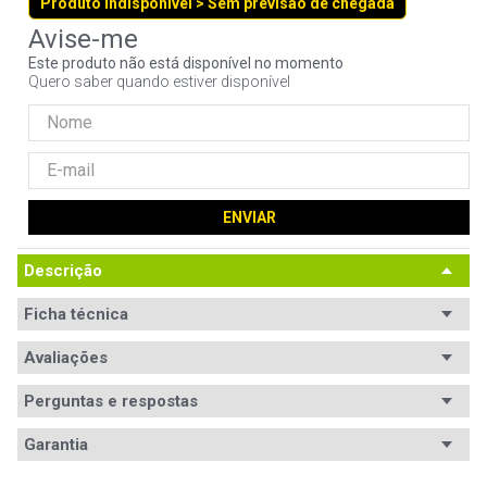
Produto indisponível > Sem previsão de chegada
9
º
controle
10
º
hd
Este produto não está disponível no momento
Quero saber quando estiver disponível
ENVIAR
Descrição
Ficha técnica
Segmento
Avaliações
Desktop
Padrão
DDR4
Perguntas e respostas
Avaliações
Capacidade
8GB
Garantia
Tem esse produto? Seja o primeiro a avaliá-lo!
Módulos
1