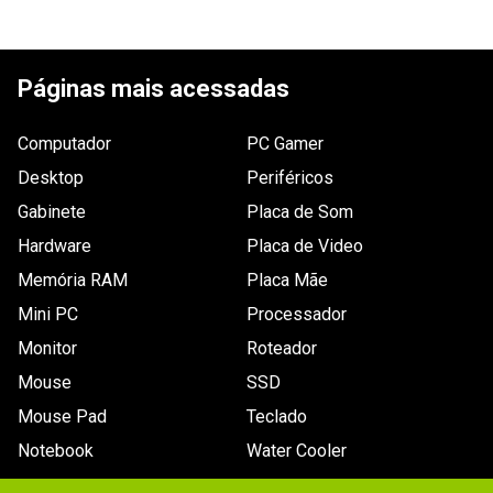
Garantia
12 meses de garantia
Frequência
2.400MHz
ESCREVER AVALIAÇÃO
Características
Dissipador, Intel XMP
Páginas mais acessadas
Voltagem
1.2V
Computador
PC Gamer
Latência
16-16-16-39
Desktop
Periféricos
Dimensões
Não especificadas
Gabinete
Placa de Som
Hardware
Outras
Placa de Video
Baixo perfil
informações
Memória RAM
Placa Mãe
Conteúdo da
1x Módulo de memória
Mini PC
Processador
embalagem
Monitor
Roteador
Mouse
SSD
Mouse Pad
Teclado
Notebook
Water Cooler