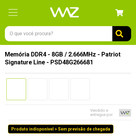
O que você procura?
TERMOS MAIS BUSCADOS
Memória DDR4 - 8GB / 2.666MHz - Patriot
1
º
gabinete
Signature Line - PSD48G266681
2
º
keychron
3
º
teclado
4
º
ssd
5
º
openbox
6
º
mouse
Vendido e
entregue por
7
º
fractal
Produto indisponível > Sem previsão de chegada
8
º
controle