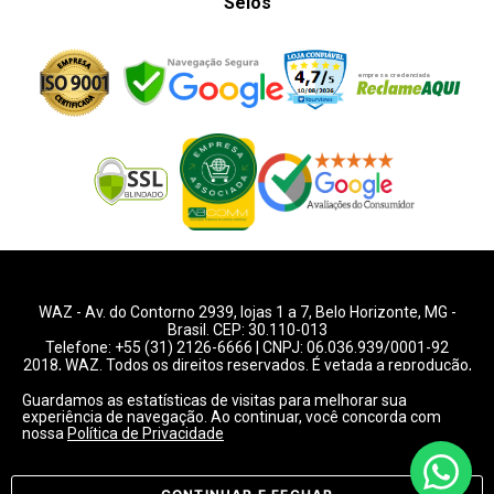
Selos
WAZ -
Av. do Contorno 2939
, lojas 1 a 7,
Belo Horizonte
,
MG
-
Brasil. CEP: 30.110-013
Telefone:
+55 (31) 2126-6666
| CNPJ: 06.036.939/0001-92
2018, WAZ. Todos os direitos reservados. É vetada a reprodução,
total ou parcial deste website.
Guardamos as estatísticas de visitas para melhorar sua
experiência de navegação. Ao continuar, você concorda com
Preços e condições de pagamentos válidos exclusivamente
nossa
Política de Privacidade
para compras pelo website.
Consulte condições na loja.