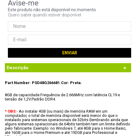
9
º
ventoinha
Este produto não está disponível no momento
Quero saber quando estiver disponível
10
º
hd
ENVIAR
Descrição
Part Number: PSD48G266681.
Cor: Preta. 
8GB de capacidade.
Frequência de 2.666MHz com latência CL19 e 
tensão de 1,2V.
Padrão DDR4.
* OBS:
- Ao instalar 4GB (ou mais) de memória RAM em um 
computador, o total de memória disponível será menor do que o 
instalado para sistemas operacionais de 32bits (lembrando ainda que 
alguns sistemas operacionais de 64bits também tem um limite definido 
pelo fabricante. Exemplo: no Windows 7, até 8GB para o Home Basic, 
até 16GB para o Home Premium e até 192GB para Professional e 