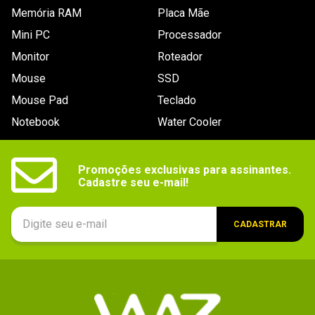
Conteúdo da
Memória Patriot Signature Line 8GB / PSD48G266681.
Memória RAM
Placa Mãe
embalagem
Mini PC
Processador
Monitor
Roteador
Mouse
SSD
Mouse Pad
Teclado
Notebook
Water Cooler
Promoções exclusivas para assinantes.

Cadastre seu e-mail!
CADASTRAR