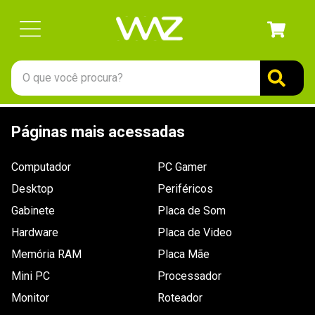
O que você procura?
TERMOS MAIS BUSCADOS
Páginas mais acessadas
1
º
gabinete
2
º
keychron
Computador
PC Gamer
3
º
teclado
Desktop
Periféricos
4
º
ssd
Gabinete
Placa de Som
Hardware
5
º
openbox
Placa de Video
Memória RAM
Placa Mãe
6
º
jonsbo
Mini PC
Processador
7
º
mouse
Monitor
Roteador
8
º
controle