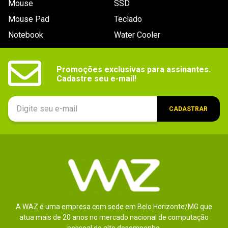
Mouse
SSD
9
º
fractal
Mouse Pad
Teclado
10
º
ventoinha
Notebook
Water Cooler
Promoções exclusivas para assinantes.

Cadastre seu e-mail!
CADASTRAR
A WAZ é uma empresa com sede em Belo Horizonte/MG que
atua mais de 20 anos no mercado nacional de computação