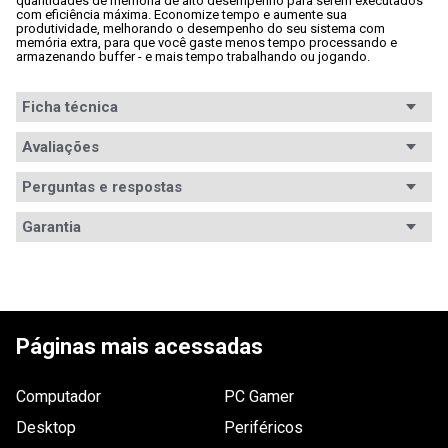
quantidades de memória de alto desempenho para serem executados 
com eficiência máxima. Economize tempo e aumente sua 
produtividade, melhorando o desempenho do seu sistema com 
memória extra, para que você gaste menos tempo processando e 
armazenando buffer - e mais tempo trabalhando ou jogando.
Ficha técnica
Segmento
Avaliações
Notebook
Padrão
DDR4
Perguntas e respostas
Avaliações
Capacidade
32GB
Garantia
Tem esse produto? Seja o primeiro a avaliá-lo!
Módulos
2
Garantia
Garantia vitalícia
Frequência
2.666MHz
Informações
O prazo de garantia, em meses está especificado na 
ESCREVER AVALIAÇÃO
nota fiscal. Em até 7 dias após a emissão da NF, a 
de Garantia
garantia desse produto é exercida diretamente na 
Voltagem
1.2V
Páginas mais acessadas
WAZ. Após esse prazo, entre em contato com o 
fabricante pelo site: suporte-corsair.com.br Saiba 
Latência
18-18-18-43
mais em: 
www.waz.com.br/garantia
.
Computador
PC Gamer
Dimensões
Não especificado.
Desktop
Periféricos