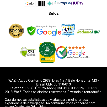
Selos
WAZ -
Av. do Contorno 2939
, lojas 1 a 7,
Belo Horizonte
,
MG
-
Brasil. CEP: 30.110-013
Telefone:
+55 (31) 2126-6666
| CNPJ: 06.036.939/0001-92
2018, WAZ. Todos os direitos reservados. É vetada a reprodução,
total ou parcial deste website.
Guardamos as estatísticas de visitas para melhorar sua
experiência de navegação. Ao continuar, você concorda com
Preços e condições de pagamentos válidos exclusivamente
nossa
Política de Privacidade