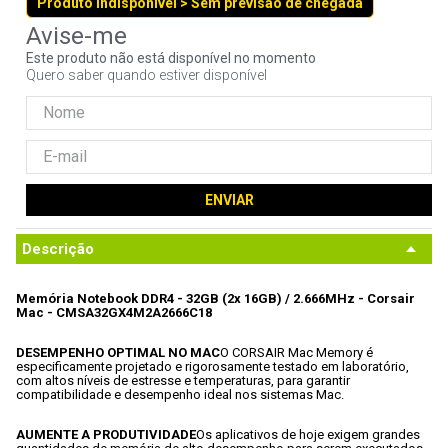
Produto indisponível > Sem previsão de chegada
9
º
controle
10
º
hd
Este produto não está disponível no momento
Quero saber quando estiver disponível
ENVIAR
Descrição
Memória Notebook DDR4 - 32GB (2x 16GB) / 2.666MHz - Corsair 
Mac - CMSA32GX4M2A2666C18
DESEMPENHO OPTIMAL NO MAC
O CORSAIR Mac Memory é 
especificamente projetado e rigorosamente testado em laboratório, 
com altos níveis de estresse e temperaturas, para garantir 
compatibilidade e desempenho ideal nos sistemas Mac.
AUMENTE A PRODUTIVIDADE
Os aplicativos de hoje exigem grandes 