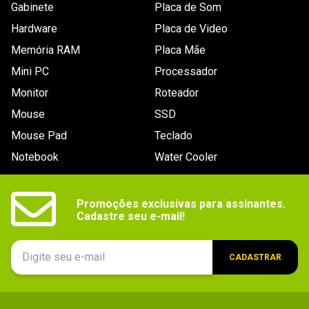
Conteúdo
1x Memória Notebook DDR4 - 32GB (2x 16GB) / 
Gabinete
Placa de Som
2.666MHz - Corsair Mac - CMSA32GX4M2A2666C18
da
embalagem
Hardware
Placa de Video
Memória RAM
Placa Mãe
Mini PC
Processador
Monitor
Roteador
Mouse
SSD
Mouse Pad
Teclado
Notebook
Water Cooler
Promoções exclusivas para assinantes.

Cadastre seu e-mail!
CADASTRAR