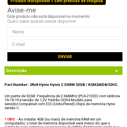
Produto indisponível > Sem previsão de chegada
9
º
fractal
10
º
ventoinha
Este produto não está disponível no momento
Quero saber quando estiver disponível
ENVIAR
Descrição
Part Number: 2Rx8 Hynix Hynix C DIMM 32GB / KSM26ED8/32HC.
Um pente de 32GB.
 Frequência de 2.666MHz (PC4-21333) com latência 
19-19-19 e tensão de 1,2V.
 Padrão DDR4.
Modelo para 
servidor.
Compatível com ECC (Unbuffered).
Chips de memória Hynix 
versão C.
* OBS:
 - Ao instalar 4GB (ou mais) de memória RAM em um 
computador, o total de memória disponível será menor do que o 