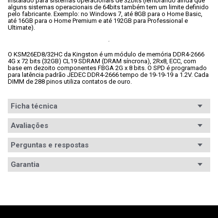
instalado para sistemas operacionais de 32bits (lembrando ainda que 
alguns sistemas operacionais de 64bits também tem um limite definido 
pelo fabricante. Exemplo: no Windows 7, até 8GB para o Home Basic, 
até 16GB para o Home Premium e até 192GB para Professional e 
Ultimate).
O KSM26ED8/32HC da Kingston é um módulo de memória DDR4-2666 
4G x 72 bits (32GB) CL19 SDRAM (DRAM síncrona), 2Rx8, ECC, com 
base em dezoito componentes FBGA 2G x 8 bits. O SPD é programado 
para latência padrão JEDEC DDR4-2666 tempo de 19-19-19 a 1.2V. Cada 
DIMM de 288 pinos utiliza contatos de ouro.
Ficha técnica
Segmento
Avaliações
Servidor
Padrão
DDR4
Perguntas e respostas
Avaliações
Capacidade
32GB
Garantia
Tem esse produto? Seja o primeiro a avaliá-lo!
Módulos
1
Garantia
Garantia vitalícia
Frequência
2.666MHz
Informações
A garantia deste produto é exercida com o fabricante 
ESCREVER AVALIAÇÃO
desde o momento da compra. O prazo de garantia, 
de Garantia
em meses está especificado na nota fiscal. Para 
Características
Intel XMP