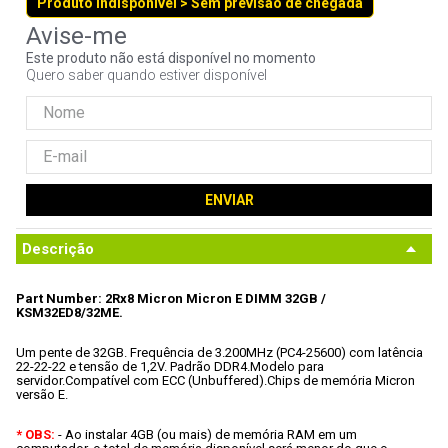
Produto indisponível > Sem previsão de chegada
9
º
noctua
10
º
fractal
Este produto não está disponível no momento
Quero saber quando estiver disponível
ENVIAR
Descrição
Part Number: 2Rx8 Micron Micron E DIMM 32GB / 
KSM32ED8/32ME.
Um pente de 32GB.
 Frequência de 3.200MHz (PC4-25600) com latência 
22-22-22 e tensão de 1,2V.
 Padrão DDR4.
Modelo para 
servidor.
Compatível com ECC (Unbuffered).
Chips de memória Micron 
versão E.
* OBS:
 - Ao instalar 4GB (ou mais) de memória RAM em um 