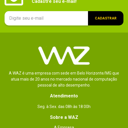
Cadastre seu e-mail!
Conteúdo da
Memória Servidor DDR4 Kingston 2Rx8 Micron 
Micron E DIMM 32GB / KSM32ED8/32ME.
embalagem
CADASTRAR
A WAZ é uma empresa com sede em Belo Horizonte/MG que
atua mais de 20 anos no mercado nacional de computação
pessoal de alto desempenho.
Atendimento
Seg. à Sex. das 08h às 18:00h
Sobre a WAZ
A Empresa