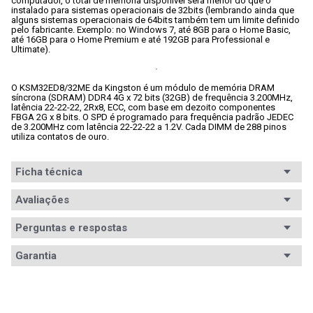
computador, o total de memória disponível será menor do que o 
instalado para sistemas operacionais de 32bits (lembrando ainda que 
alguns sistemas operacionais de 64bits também tem um limite definido 
pelo fabricante. Exemplo: no Windows 7, até 8GB para o Home Basic, 
até 16GB para o Home Premium e até 192GB para Professional e 
Ultimate).
O KSM32ED8/32ME da Kingston é um módulo de memória DRAM 
síncrona (SDRAM) DDR4 4G x 72 bits (32GB) de frequência 3.200MHz, 
latência 22-22-22, 2Rx8, ECC, com base em dezoito componentes 
FBGA 2G x 8 bits. O SPD é programado para frequência padrão JEDEC 
de 3.200MHz com latência 22-22-22 a 1.2V. Cada DIMM de 288 pinos 
utiliza contatos de ouro.
Ficha técnica
Segmento
Avaliações
Servidor
Padrão
DDR4
Perguntas e respostas
Avaliações
Capacidade
32GB
Garantia
Tem esse produto? Seja o primeiro a avaliá-lo!
Módulos
1
Garantia
Garantia vitalícia
Frequência
3.200MHz
Informações
A garantia deste produto é exercida com o fabricante 