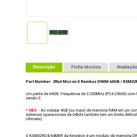
Descrição
Ficha técnica
Avaliação
Part Number: 2Rx4 Micron E Rambus DIMM 64GB / KSM32
Um pente de 64GB.
 Frequência de 3.200MHz (PC4-25600) com la
versão E.
* OBS:
 - Ao instalar 4GB (ou mais) de memória RAM em um com
sistemas operacionais de 64bits também tem um limite definid
Ultimate).
O KSM32RD4/64MER da Kingston é um módulo de memória DRAM s