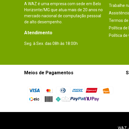
A WAZ é uma empresa com sede em Belo
Trabalhe 
Horizonte/MG que atua mais de 20 anos no
Assistênci
mercado nacional de computação pessoal
Termos de 
de alto desempenho.
Política de
Atendimento
Política de
Seg. à Sex. das 08h às 18:00h
Meios de Pagamentos
S
WAZ 