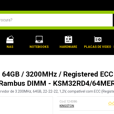
BUSCADOS
NAS
NOTEBOOKS
HARDWARE
PLACAS DE VIDEO
 64GB / 3200MHz / Registered ECC 
Rambus DIMM - KSM32RD4/64ME
dor de 3.200MHz, 64GB, 22-22-22, 1,2V, compatível com ECC (Register
Cod.
124386
KINGSTON