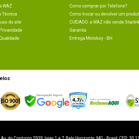
na WAZ
Como comprar por Telefone?
a Técnica
Como trocar ou devolver um produ
uso do site
CUIDADO: a WAZ não vende Starlin
 Privacidade
Garantia
 Qualidade
Entrega Motoboy - BH
elos
-
Av. do Contorno 2939
, lojas 1 a 7,
Belo Horizonte
,
MG
- Brasil. CEP: 30.