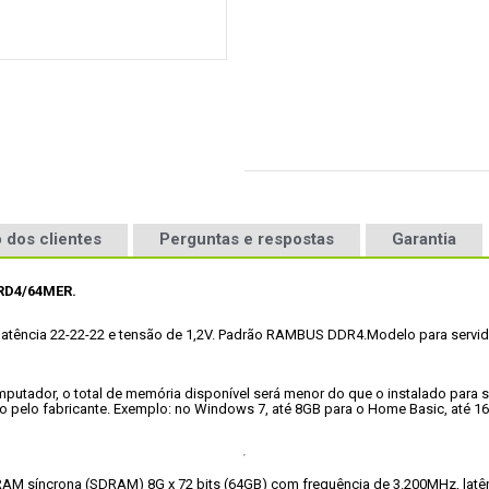
 dos clientes
Perguntas e respostas
Garantia
RD4/64MER.
tência 22-22-22 e tensão de 1,2V.
 Padrão RAMBUS DDR4.
Modelo para servid
putador, o total de memória disponível será menor do que o instalado para 
o pelo fabricante. Exemplo: no Windows 7, até 8GB para o Home Basic, até 1
íncrona (SDRAM) 8G x 72 bits (64GB) com frequência de 3.200MHz, latênci