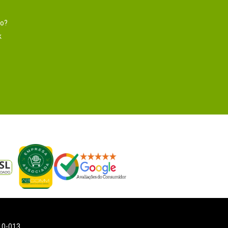
to?
k
110-013