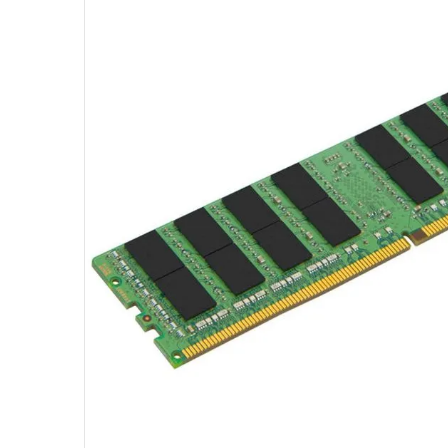
10
º
fractal