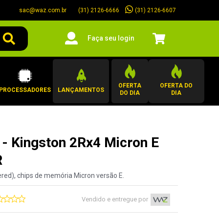
sac@waz.com.br
(31) 2126-6607
(31) 2126-6666
Faça seu login
OFERTA
OFERTA DO
PROCESSADORES
LANÇAMENTOS
DO DIA
DIA
- Kingston 2Rx4 Micron E
R
ed), chips de memória Micron versão E.
Vendido e entregue por