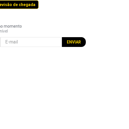
revisão de chegada
l no momento
nível
ENVIAR