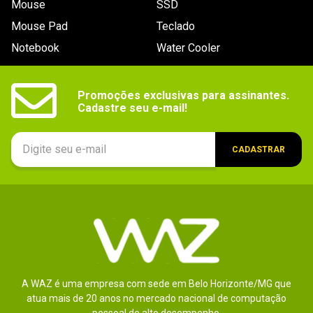
Mouse
SSD
9
º
noctua
Mouse Pad
Teclado
10
º
fractal
Notebook
Water Cooler
Promoções exclusivas para assinantes.

Cadastre seu e-mail!
CADASTRAR
A WAZ é uma empresa com sede em Belo Horizonte/MG que
atua mais de 20 anos no mercado nacional de computação