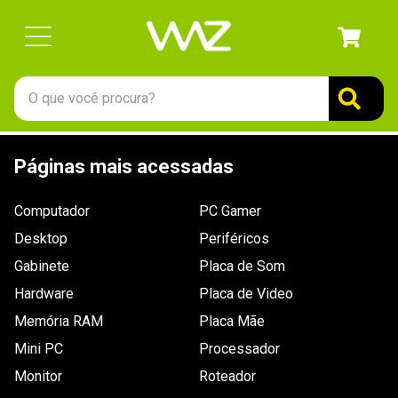
O que você procura?
TERMOS MAIS BUSCADOS
Páginas mais acessadas
1
º
gabinete
2
º
keychron
Computador
PC Gamer
3
º
ssd
Desktop
Periféricos
4
º
teclado
Gabinete
Placa de Som
Hardware
5
º
openbox
Placa de Video
Memória RAM
Placa Mãe
6
º
mouse
Mini PC
Processador
7
º
jonsbo
Monitor
Roteador
8
º
controle