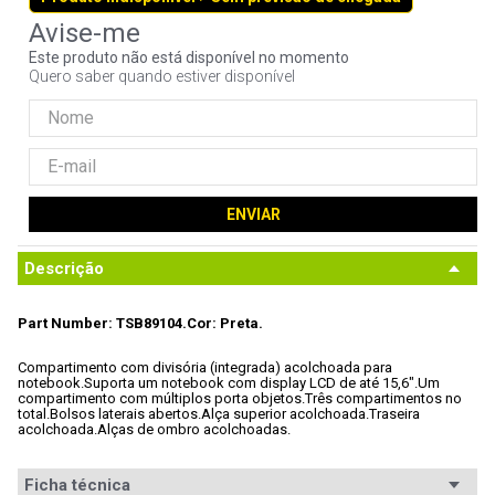
9
º
noctua
Este produto não está disponível no momento
10
º
fractal
Quero saber quando estiver disponível
ENVIAR
Descrição
Part Number: TSB89104.
Cor: Preta.
Compartimento com divisória (integrada) acolchoada para 
notebook.
Suporta um notebook com display LCD de até 15,6".
Um 
compartimento com múltiplos porta objetos.
Três compartimentos no 
total.
Bolsos laterais abertos.
Alça superior acolchoada.
Traseira 
acolchoada.
Alças de ombro acolchoadas.
Ficha técnica