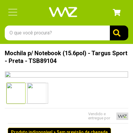
O que você procura?
TERMOS MAIS BUSCADOS
Mochila p/ Notebook (15.6pol) - Targus Sport
1
º
gabinete
- Preta - TSB89104
2
º
keychron
3
º
ssd
4
º
teclado
5
º
openbox
6
º
mouse
Vendido e
entregue por
7
º
jonsbo
8
º
controle
Produto indisponível > Sem previsão de chegada