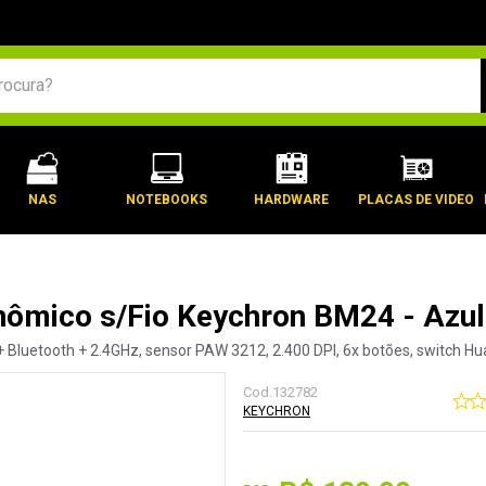
BUSCADOS
NAS
NOTEBOOKS
HARDWARE
PLACAS DE VIDEO
ômico s/Fio Keychron BM24 - Azu
 Bluetooth + 2.4GHz, sensor PAW 3212, 2.400 DPI, 6x botões, switch H
Cod.
132782
KEYCHRON