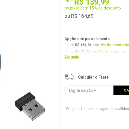
R$
139
,
99
POR:
no pix já com 15% de desconto
R$
164
,
69
OU
Opções de parcelamento
1
x de
R$ 154,81
com
6
% de descont
2
x de
R$ 78,22
com
5
% de desconto
Ver mais
3
x de
R$ 52,42
com
4.5
% de descont
Preços e formas de pagamento válidos 