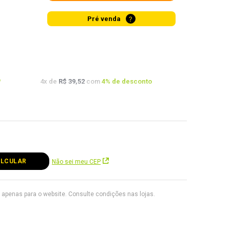
?
Pré venda
o
4
x de
R$ 39,52
com
4
% de desconto
o
Não sei meu CEP
apenas para o website. Consulte condições nas lojas.