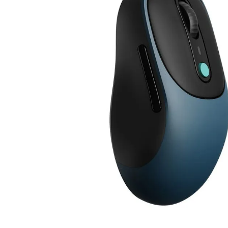
10
º
hd