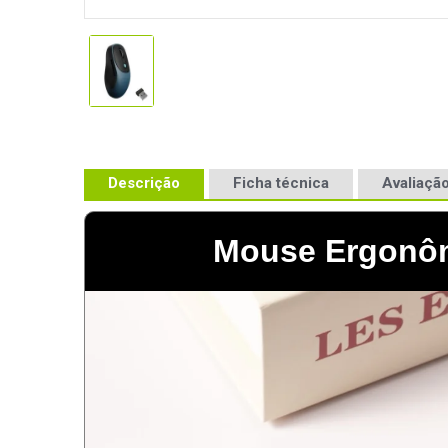
Descrição
Ficha técnica
Avaliação
Mouse Ergonôm