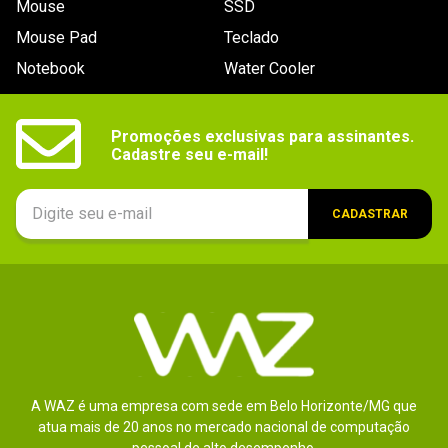
Mouse
SSD
9
º
controle
Mouse Pad
Teclado
10
º
hd
Notebook
Water Cooler
Promoções exclusivas para assinantes.

Cadastre seu e-mail!
CADASTRAR
A WAZ é uma empresa com sede em Belo Horizonte/MG que
atua mais de 20 anos no mercado nacional de computação