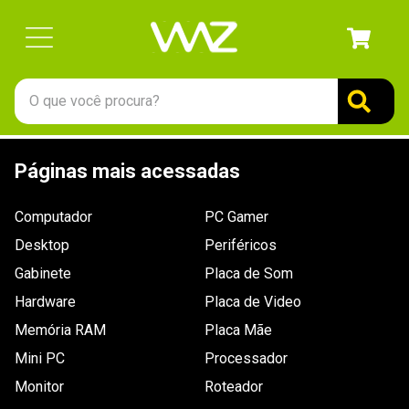
O que você procura?
TERMOS MAIS BUSCADOS
Páginas mais acessadas
1
º
gabinete
2
º
keychron
Computador
PC Gamer
3
º
teclado
Desktop
Periféricos
4
º
ssd
Gabinete
Placa de Som
Hardware
5
º
openbox
Placa de Video
Memória RAM
Placa Mãe
6
º
mouse
Mini PC
Processador
7
º
jonsbo
Monitor
Roteador
8
º
fractal