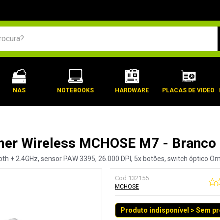
BUSCADOS
NAS
NOTEBOOKS
HARDWARE
PLACAS DE VIDEO
er Wireless MCHOSE M7 - Branco
h + 2.4GHz, sensor PAW 3395, 26.000 DPI, 5x botões, switch óptico Omro
Cod.
132155
MCHOSE
Produto indisponível > Sem p