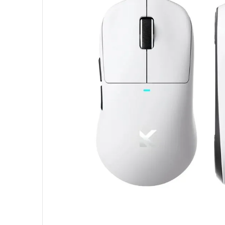
10
º
hd