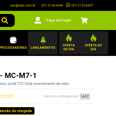
sac@waz.com.br
(31) 2126-6607
(31) 2126-6666
Faça seu login
OFERTA
OFERTA DO
PROCESSADORES
LANÇAMENTOS
DO DIA
DIA
 - MC-M7-1
n, scroll TCC Gold, revestimento de vidro.
Vendido e entregue por
revisão de chegada