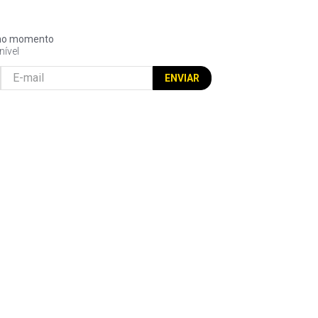
l no momento
nível
ENVIAR