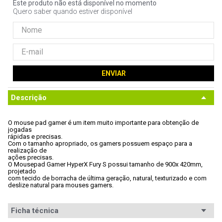
Este produto não está disponível no momento
9
º
controle
Quero saber quando estiver disponível
10
º
hd
ENVIAR
Descrição
O mouse pad gamer é um item muito importante para obtenção de 
jogadas

rápidas e precisas. 
Com o tamanho apropriado, os gamers possuem espaço para a 
realização de

ações precisas. 
O Mousepad Gamer HyperX Fury S possui tamanho de 900x 420mm, 
projetado

com tecido de borracha de última geração, natural, texturizado e com

deslize natural para mouses gamers.
Ficha técnica