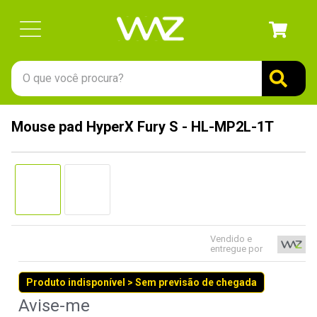
O que você procura?
TERMOS MAIS BUSCADOS
Mouse pad HyperX Fury S - HL-MP2L-1T
1
º
gabinete
2
º
keychron
3
º
teclado
4
º
ssd
5
º
openbox
Vendido e
entregue por
6
º
mouse
Produto indisponível > Sem previsão de chegada
7
º
jonsbo
8
º
fractal