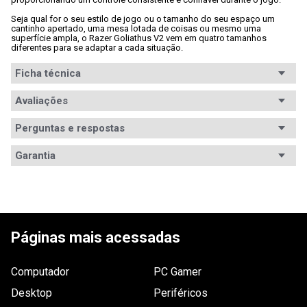
Seja qual for o seu estilo de jogo ou o tamanho do seu espaço um 
cantinho apertado, uma mesa lotada de coisas ou mesmo uma 
superfície ampla, o Razer Goliathus V2 vem em quatro tamanhos 
diferentes para se adaptar a cada situação.
Ficha técnica
Conteúdo da
Avaliações
1x Razer Goliathus Control Gravity Small.
embalagem
Perguntas e respostas
Tipo
Flexível
Avaliações
Garantia
Superfície
Não
Tem esse produto? Seja o primeiro a avaliá-lo!
dupla
Garantia
6 meses de garantia
Iluminação
Não
Informações
A garantia deste produto é exercida com o fabricante 
ESCREVER AVALIAÇÃO
Led
desde o momento da compra. O prazo de garantia, 
de Garantia
em meses está especificado na nota fiscal. Para 
Páginas mais acessadas
maiores informações, entre em contato com o 
Material
Tecido
fabricante pelo razerbr.zendesk.com/hc/pt-br Saiba 
mais em: 
www.waz.com.br/garantia
.
Dimensões
27 x 0,3 x 21,5cm.
Computador
PC Gamer
Desktop
Periféricos
Outras
Nenhuma.
informações