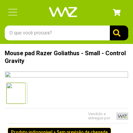
O que você procura?
TERMOS MAIS BUSCADOS
Mouse pad Razer Goliathus - Small - Control
1
º
gabinete
Gravity
2
º
keychron
3
º
teclado
4
º
ssd
5
º
openbox
6
º
mouse
Vendido e
entregue por
7
º
fractal
8
º
controle
Produto indisponível > Sem previsão de chegada