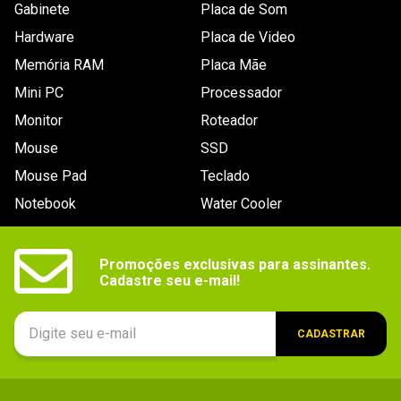
Gabinete
Placa de Som
Modelo
Goliathus Control Gravity Small
Hardware
Placa de Video
Memória RAM
Placa Mãe
Mini PC
Processador
Monitor
Roteador
Mouse
SSD
Mouse Pad
Teclado
Notebook
Water Cooler
Promoções exclusivas para assinantes.

Cadastre seu e-mail!
CADASTRAR