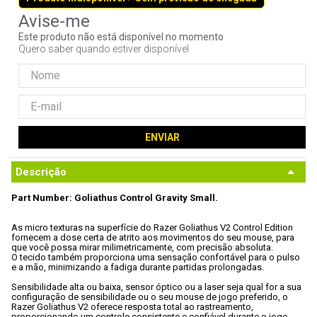
9
º
hd
Este produto não está disponível no momento
10
º
jonsbo
Quero saber quando estiver disponível
ENVIAR
Descrição
Part Number: Goliathus Control Gravity Small.
As micro texturas na superfície do Razer Goliathus V2 Control Edition 
fornecem a dose certa de atrito aos movimentos do seu mouse, para 
que você possa mirar milimetricamente, com precisão absoluta. 

O tecido também proporciona uma sensação confortável para o pulso 
e a mão, minimizando a fadiga durante partidas prolongadas.

Sensibilidade alta ou baixa, sensor óptico ou a laser seja qual for a sua 
configuração de sensibilidade ou o seu mouse de jogo preferido, o 
Razer Goliathus V2 oferece resposta total ao rastreamento, 
proporcionando um controle consistente e confiável durante o jogo.
