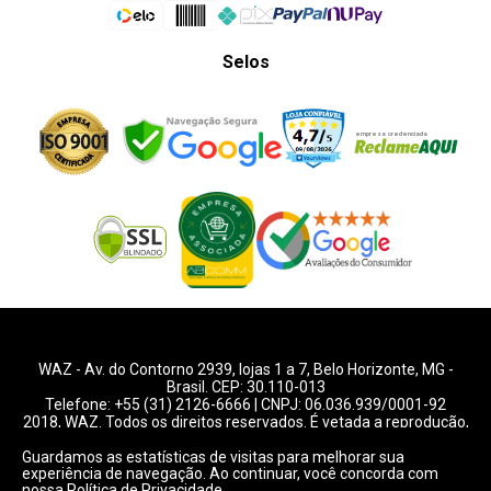
Selos
WAZ -
Av. do Contorno 2939
, lojas 1 a 7,
Belo Horizonte
,
MG
-
Brasil. CEP: 30.110-013
Telefone:
+55 (31) 2126-6666
| CNPJ: 06.036.939/0001-92
2018, WAZ. Todos os direitos reservados. É vetada a reprodução,
total ou parcial deste website.
Guardamos as estatísticas de visitas para melhorar sua
experiência de navegação. Ao continuar, você concorda com
Preços e condições de pagamentos válidos exclusivamente
nossa
Política de Privacidade