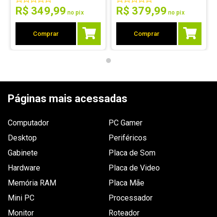
peso
R$
349
,
99
R$
379
,
99
no pix
no pix
Dimensões
Não especificada.
Comprar
Comprar
Outras
Nenhuma.
informações
Páginas mais acessadas
Computador
PC Gamer
Desktop
Periféricos
Gabinete
Placa de Som
Hardware
Placa de Video
Memória RAM
Placa Mãe
Mini PC
Processador
Monitor
Roteador