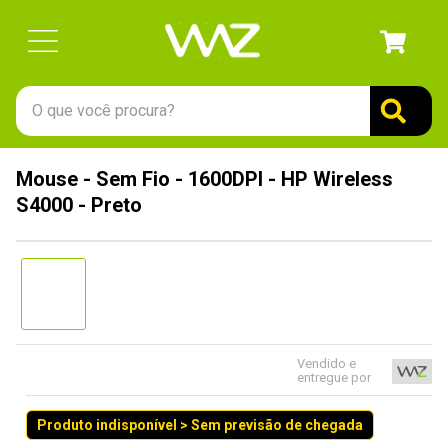
O que você procura?
TERMOS MAIS BUSCADOS
Mouse - Sem Fio - 1600DPI - HP Wireless
1
º
gabinete
S4000 - Preto
2
º
keychron
3
º
teclado
4
º
ssd
5
º
openbox
6
º
mouse
Vendido e
entregue por
7
º
jonsbo
Produto indisponível > Sem previsão de chegada
8
º
fractal