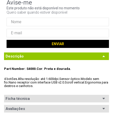
9
º
controle
Este produto não está disponível no momento
Quero saber quando estiver disponível
10
º
hd
ENVIAR
Descrição
Part Number: S4000.
Cor: Preta e dourada.
4 botões.
Alta resolução: até 1.600dpi.
Sensor óptico.
Modelo sem 
fio.
Nano receptor com interface USB v2.0.
Scroll vertical.
Ergonomia para 
destros e canhotos.
Ficha técnica
Conteúdo da
Avaliações
- Nano receptor USB;

- Mouse HP Wireless S4000.