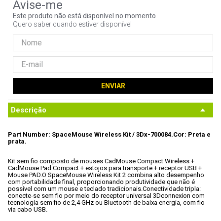
9
º
noctua
Este produto não está disponível no momento
Quero saber quando estiver disponível
10
º
fractal
ENVIAR
Descrição
Part Number: SpaceMouse Wireless Kit / 3Dx-700084.
Cor: Preta e 
prata.
Kit sem fio composto de mouses CadMouse Compact Wireless + 
CadMouse Pad Compact + estojos para transporte + receptor USB + 
Mouse PAD.
O SpaceMouse Wireless Kit 2 combina alto desempenho 
com portabilidade final, proporcionando produtividade que não é 
possível com um mouse e teclado tradicionais.
Conectividade tripla: 
conecte-se sem fio por meio do receptor universal 3Dconnexion com 
tecnologia sem fio de 2,4 GHz ou Bluetooth de baixa energia, com fio 
via cabo USB.