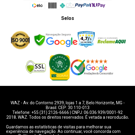
Selos
WAZ -
Av. do Contorno 2939
, lojas 1 a 7,
Belo Horizonte
,
MG
-
Brasil. CEP: 30.110-013
Telefone:
+55 (31) 2126-6666
| CNPJ: 06.036.939/0001-92
2018, WAZ. Todos os direitos reservados. É vetada a reprodução,
total ou parcial deste website.
Guardamos as estatísticas de visitas para melhorar sua
experiência de navegação. Ao continuar, você concorda com
Preços e condições de pagamentos válidos exclusivamente