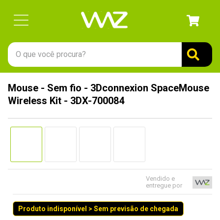
O que você procura?
TERMOS MAIS BUSCADOS
Mouse - Sem fio - 3Dconnexion SpaceMouse
1
º
gabinete
Wireless Kit - 3DX-700084
2
º
keychron
3
º
ssd
4
º
teclado
5
º
openbox
6
º
mouse
Vendido e
entregue por
7
º
jonsbo
Produto indisponível > Sem previsão de chegada
8
º
controle