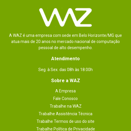
opcional.
Por
:
Felipe S.
De
:
São Leopoldo - RS
Essa avaliação foi útil?
0
0
A WAZ é uma empresa com sede em Belo Horizonte/MG que
atua mais de 20 anos no mercado nacional de computação
pessoal de alto desempenho.
Atendimento
1 - 1
de
1
Seg. à Sex. das 08h às 18:00h
ESCREVER AVALIAÇÃO
Sobre a WAZ
A Empresa
Fale Conosco
Trabalhe na WAZ
Trabalhe Assistência Técnica
Trabalhe Termos de uso do site
Trabalhe Política de Privacidade