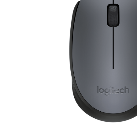
10
º
fractal