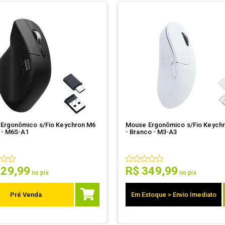
Ergonômico s/Fio Keychron M6
Mouse Ergonômico s/Fio Keych
o - M6S-A1
- Branco - M3-A3
329
,
99
R$
349
,
99
no pix
no pix
Pré Venda
Em Estoque > Envio Imediato