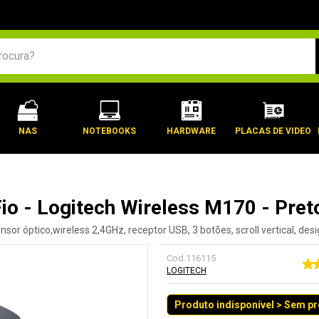
BUSCADOS
NAS
NOTEBOOKS
HARDWARE
PLACAS DE VIDEO
io - Logitech Wireless M170 - Pret
or óptico,wireless 2,4GHz, receptor USB, 3 botões, scroll vertical, des
Cod.
116115
LOGITECH
Produto indisponível > Sem p