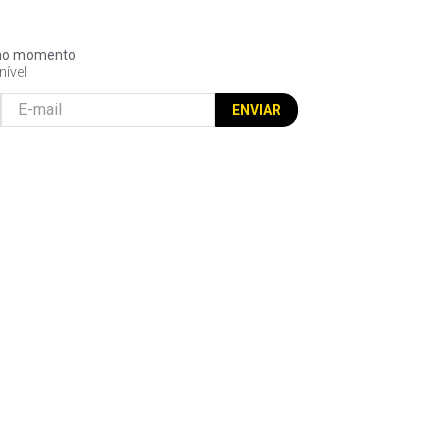
l no momento
nível
ENVIAR