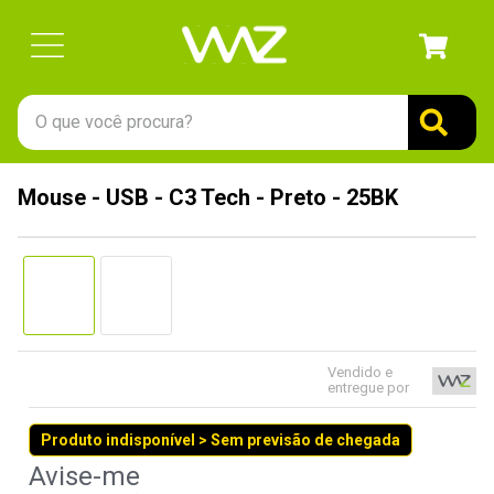
O que você procura?
TERMOS MAIS BUSCADOS
Mouse - USB - C3 Tech - Preto - 25BK
1
º
gabinete
2
º
keychron
3
º
teclado
4
º
ssd
5
º
openbox
Vendido e
entregue por
6
º
mouse
Produto indisponível > Sem previsão de chegada
7
º
fractal
8
º
controle