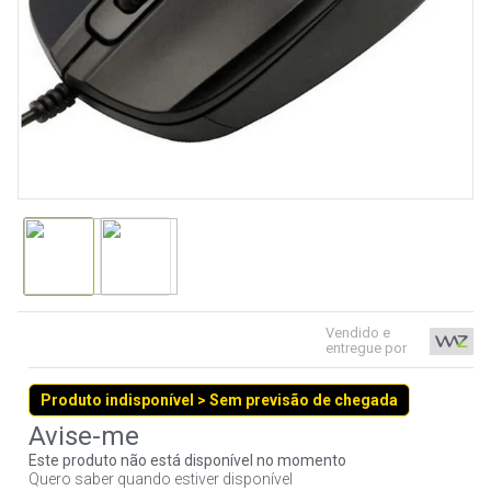
9
º
controle
10
º
hd
Vendido e
entregue por
Produto indisponível > Sem previsão de chegada
Este produto não está disponível no momento
Quero saber quando estiver disponível