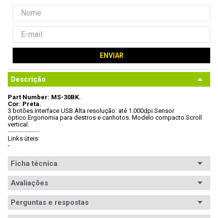
ENVIAR
Descrição
Part Number: MS-30BK.
Cor: Preta.
3 botões.
Interface USB.
Alta resolução: até 1.000dpi.
Sensor 
óptico.
Ergonomia para destros e canhotos. 
Modelo compacto.
Scroll 
vertical.
Links úteis:
- 
Ficha técnica
Conteúdo da
Avaliações
Mouse C3 Tech MS-30BK.
embalagem
Perguntas e respostas
Ergonomia
Ambidestro