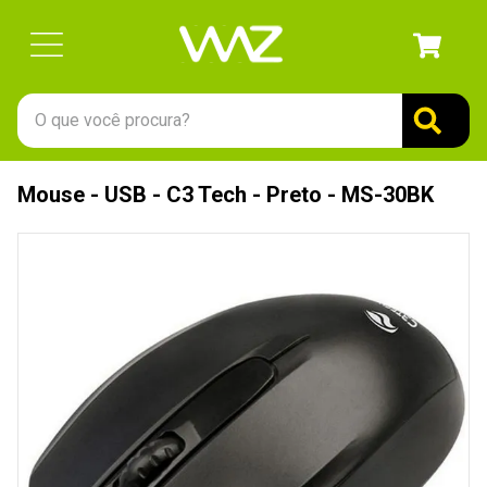
O que você procura?
TERMOS MAIS BUSCADOS
Mouse - USB - C3 Tech - Preto - MS-30BK
1
º
gabinete
2
º
keychron
3
º
teclado
4
º
ssd
5
º
openbox
6
º
mouse
7
º
jonsbo
8
º
fractal