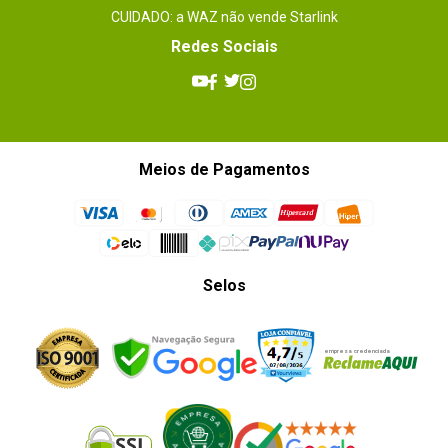
Essa avaliação foi útil?
0
0
CUIDADO: a WAZ não vende Starlink
Redes Sociais
1 - 3
de
3
ESCREVER AVALIAÇÃO
Meios de Pagamentos
Selos