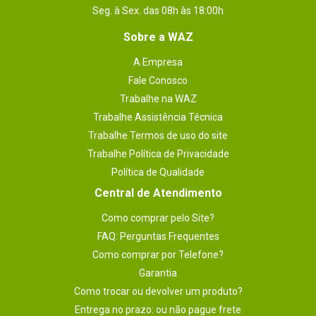
modelo. Neste caso peço contatar o Consultor
Seg. à Sex. das 08h às 18:00h
que lhe atendeu ou então o sac@waz.com.br.
Obrigado!
Sobre a WAZ
A Empresa
Fale Conosco
Enviado há
8 anos
Trabalhe na WAZ
Bom Custo beneficio para uso diário!
Trabalhe Assistência Técnica
Trabalhe Termos de uso do site
Por
:
Marcos V.
Trabalhe Política de Privacidade
Política de Qualidade
Essa avaliação foi útil?
0
0
Central de Atendimento
Como comprar pelo Site?
Enviado há
6 anos
FAQ: Perguntas Frequentes
Como comprar por Telefone?
bom produto
Garantia
Por
:
Carlos S.
De
:
Belo Horizonte - MG
Como trocar ou devolver um produto?
Entrega no prazo: ou não pague frete