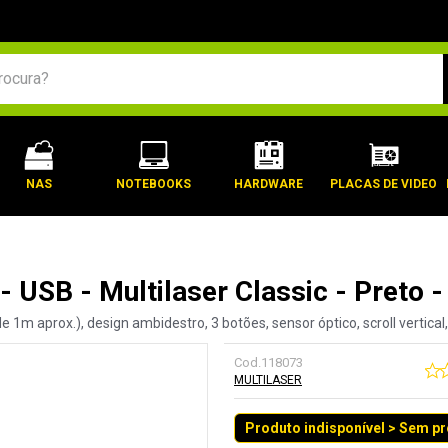
BUSCADOS
NAS
NOTEBOOKS
HARDWARE
PLACAS DE VIDEO
 USB - Multilaser Classic - Preto
 1m aprox.), design ambidestro, 3 botões, sensor óptico, scroll vertica
Cod.
118073
MULTILASER
Produto indisponível > Sem p