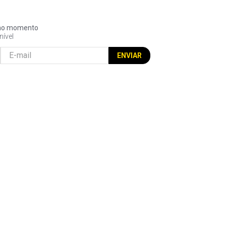
l no momento
nível
ENVIAR