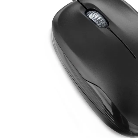
10
º
fractal