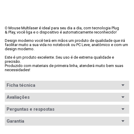
O Mouse Multilaser é ideal para seu dia a dia, com tecnologia Plug

& Play, você liga e o dispositivo é automaticamente reconhecido! 
Design moderno você terá em mãos um produto de qualidade que irá

facilitar muito a sua vida no notebook ou PC Leve, anatômico e com um

design moderno. 
Este é um produto excelente. Seu uso é de extrema qualidade e 
precisão.

Produzido com materiais de primeira linha, atenderá muito bem suas

necessidades!
Ficha técnica
Conteúdo da
Avaliações
1x Mouse
embalagem
Perguntas e respostas
Ergonomia
Ambidestro
Avaliações
Garantia
Conexão
USB
Tem esse produto? Seja o primeiro a avaliá-lo!
Garantia
12 meses de garantia