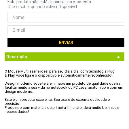
Este produto não está disponível no momento
9
º
controle
Quero saber quando estiver disponível
10
º
hd
ENVIAR
Descrição
O Mouse Multilaser é ideal para seu dia a dia, com tecnologia Plug

& Play, você liga e o dispositivo é automaticamente reconhecido! 
Design moderno você terá em mãos um produto de qualidade que irá

facilitar muito a sua vida no notebook ou PC Leve, anatômico e com um

design moderno. 
Este é um produto excelente. Seu uso é de extrema qualidade e 
precisão.

Produzido com materiais de primeira linha, atenderá muito bem suas

necessidades!