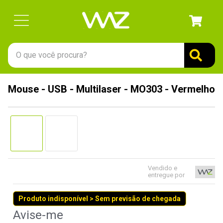
O que você procura?
TERMOS MAIS BUSCADOS
Mouse - USB - Multilaser - MO303 - Vermelho
1
º
gabinete
2
º
keychron
3
º
teclado
4
º
ssd
5
º
openbox
Vendido e
entregue por
6
º
mouse
Produto indisponível > Sem previsão de chegada
7
º
jonsbo
8
º
fractal