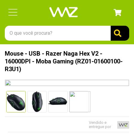
O que você procura?
TERMOS MAIS BUSCADOS
Mouse - USB - Razer Naga Hex V2 -
1
º
gabinete
16000DPI - Moba Gaming (RZ01-01600100-
2
º
keychron
R3U1)
3
º
teclado
4
º
ssd
5
º
openbox
6
º
mouse
7
º
jonsbo
Vendido e
entregue por
8
º
fractal