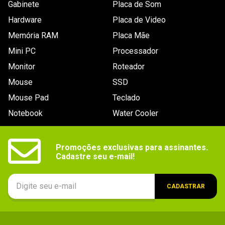
Gabinete
Placa de Som
DPI
16.000 DPI
Hardware
Placa de Video
Memória RAM
Placa Mãe
Ajuste de
Sim
DPI
Mini PC
Processador
Iluminação
Monitor
Sim
Roteador
Led
Mouse
SSD
Ajuste de
Não
Mouse Pad
Teclado
peso
Notebook
Water Cooler
Dimensões
119mm x 75mm x 43mm
Outras
Botões Programáveis: 14

Promoções exclusivas para assinantes.

Lateral Emborrachada: Sim

informações
LED RGB Customizável

Cadastre seu e-mail!
Sincronização de LED: Sim

Ultrapolling: 1000Hz

Cabo: USB 2,1M
CADASTRAR