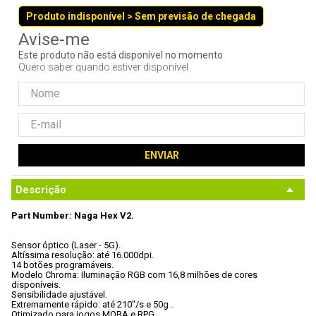
9
º
controle
Produto indisponível > Sem previsão de chegada
10
º
hd
Este produto não está disponível no momento
Quero saber quando estiver disponível
ENVIAR
Descrição
Part Number: Naga Hex V2.
Sensor óptico (Laser - 5G).

Altíssima resolução: até 16.000dpi.

14 botões programáveis.

Modelo Chroma: Iluminação RGB com 16,8 milhões de cores 
disponíveis. 

Sensibilidade ajustável.

Extremamente rápido: até 210"/s e 50g .

Otimizado para jogos MOBA e RPG.
