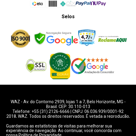
Selos
WAZ -
Av. do Contorno 2939
, lojas 1 a 7,
Belo Horizonte
,
MG
-
Brasil. CEP: 30.110-013
Telefone:
+55 (31) 2126-6666
| CNPJ: 06.036.939/0001-92
2018, WAZ. Todos os direitos reservados. É vetada a reprodução,
total ou parcial deste website.
Guardamos as estatísticas de visitas para melhorar sua
experiência de navegação. Ao continuar, você concorda com
Preços e condições de pagamentos válidos exclusivamente
nossa
Política de Privacidade
para compras pelo website.