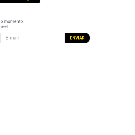
l no momento
nível
ENVIAR