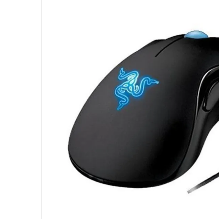
10
º
hd