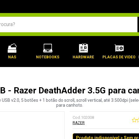
BUSCADOS
NAS
NOTEBOOKS
HARDWARE
PLACAS DE VIDEO
B - Razer DeathAdder 3.5G para can
SB v2.0, 5 botões + 1 botão do scroll, scroll vertical, até 3.500dpi (sel
para canhoto.
Cod.
102008
RAZER
Produto indisponível > Sem p