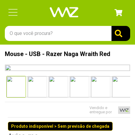
O que você procura?
TERMOS MAIS BUSCADOS
Mouse - USB - Razer Naga Wraith Red
1
º
gabinete
2
º
keychron
3
º
teclado
4
º
ssd
5
º
openbox
Vendido e
6
º
mouse
entregue por
7
º
fractal
Produto indisponível > Sem previsão de chegada
8
º
controle