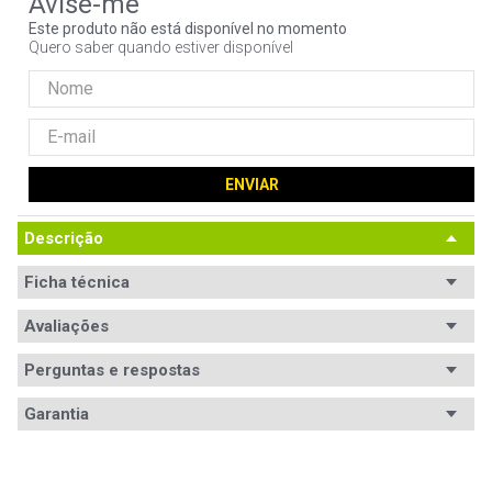
9
º
ventoinha
Este produto não está disponível no momento
Quero saber quando estiver disponível
10
º
hd
ENVIAR
Descrição
Ficha técnica
Avaliações
Perguntas e respostas
Avaliações
Garantia
Tem esse produto? Seja o primeiro a avaliá-lo!
Garantia
24 meses de garantia