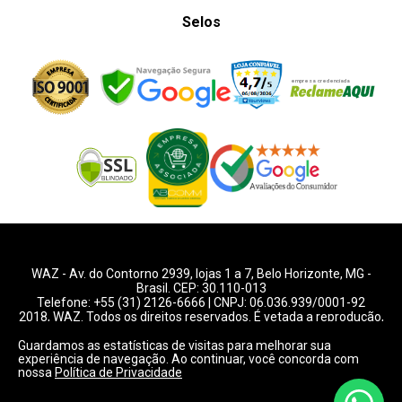
Selos
WAZ -
Av. do Contorno 2939
, lojas 1 a 7,
Belo Horizonte
,
MG
-
Brasil. CEP: 30.110-013
Telefone:
+55 (31) 2126-6666
| CNPJ: 06.036.939/0001-92
2018, WAZ. Todos os direitos reservados. É vetada a reprodução,
total ou parcial deste website.
Guardamos as estatísticas de visitas para melhorar sua
experiência de navegação. Ao continuar, você concorda com
Preços e condições de pagamentos válidos exclusivamente
nossa
Política de Privacidade
para compras pelo website.
Consulte condições na loja.