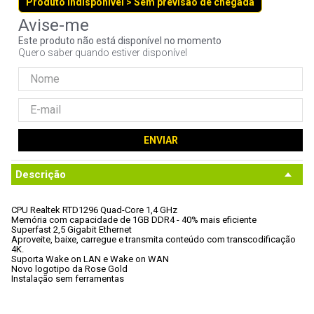
Produto indisponível > Sem previsão de chegada
9
º
noctua
10
º
fractal
Este produto não está disponível no momento
Quero saber quando estiver disponível
ENVIAR
Descrição
CPU Realtek RTD1296 Quad-Core 1,4 GHz
Memória com capacidade de 1GB DDR4 - 40% mais eficiente
Superfast 2,5 Gigabit Ethernet
Aproveite, baixe, carregue e transmita conteúdo com transcodificação 
4K.
Suporta Wake on LAN e Wake on WAN
Novo logotipo da Rose Gold
Instalação sem ferramentas