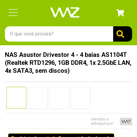
O que você procura?
TERMOS MAIS BUSCADOS
NAS Asustor Drivestor 4 - 4 baias AS1104T
1
º
gabinete
(Realtek RTD1296, 1GB DDR4, 1x 2.5GbE LAN,
2
º
keychron
4x SATA3, sem discos)
3
º
ssd
4
º
teclado
5
º
openbox
6
º
mouse
Vendido e
7
º
jonsbo
entregue por
8
º
controle