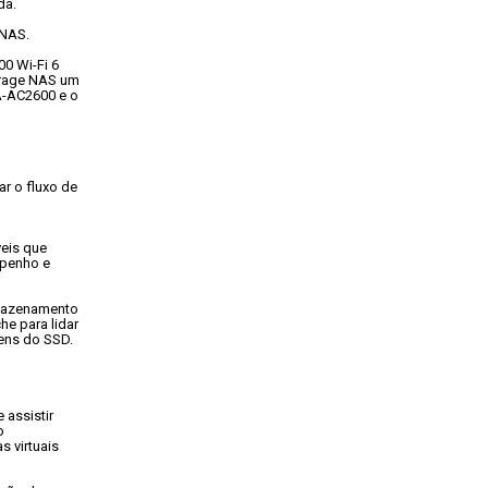
da.
 NAS.
 Wi-Fi 6

orage NAS um

-AC2600 e o

 o fluxo de

eis que

penho e

mazenamento

 para lidar

gens do SSD.
assistir



virtuais
