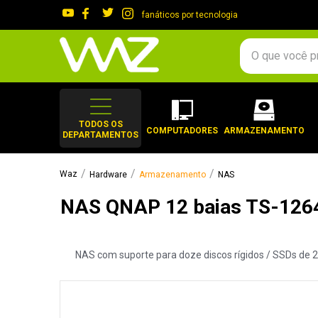
fanáticos por tecnologia
O que você procura?
TERMOS MAIS 
1
º
gabinete
TODOS OS
COMPUTADORES
ARMAZENAMENTO
DEPARTAMENTOS
2
º
keychron
3
º
teclado
Hardware
Armazenamento
NAS
4
º
ssd
NAS QNAP 12 baias TS-1264
5
º
openbox
6
º
mouse
NAS com suporte para doze discos rígidos / SSDs de 2,5
7
º
jonsbo
8
º
fractal
9
º
controle