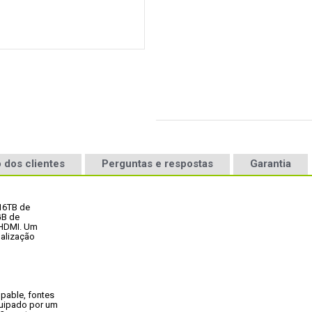
 dos clientes
Perguntas e respostas
Garantia
16TB de

B de

HDMI. Um

alização

able, fontes

uipado por um
