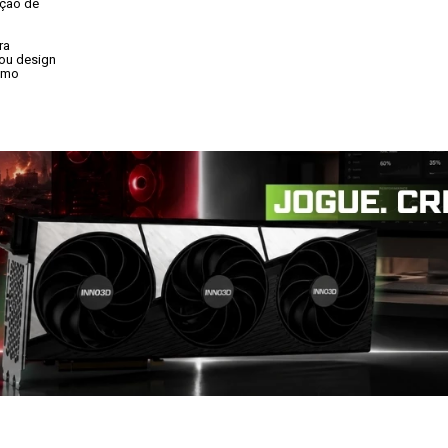
ção de

a

ou design

omo
