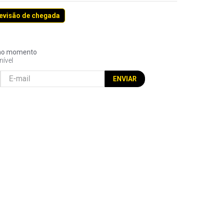
revisão de chegada
l no momento
nível
ENVIAR