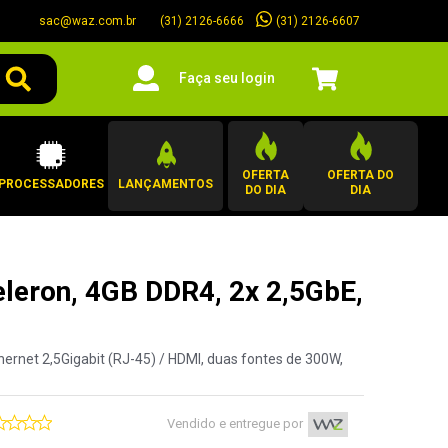
sac@waz.com.br
(31) 2126-6607
(31) 2126-6666
Faça seu login
OFERTA
OFERTA DO
PROCESSADORES
LANÇAMENTOS
DO DIA
DIA
eron, 4GB DDR4, 2x 2,5GbE,
thernet 2,5Gigabit (RJ-45) / HDMI, duas fontes de 300W,
Vendido e entregue por