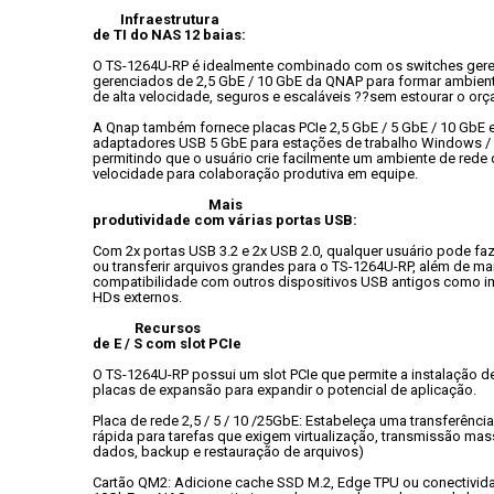
Infraestrutura

de TI do NAS 12 baias:
O TS-1264U-RP é idealmente combinado com os switches gere
gerenciados de 2,5 GbE / 10 GbE da QNAP para formar ambient
de alta velocidade, seguros e escaláveis ??sem estourar o or
A Qnap também fornece placas PCIe 2,5 GbE / 5 GbE / 10 GbE e
adaptadores USB 5 GbE para estações de trabalho Windows / L
permitindo que o usuário crie facilmente um ambiente de rede d
velocidade para colaboração produtiva em equipe.
Mais

produtividade com várias portas USB:
Com 2x portas USB 3.2 e 2x USB 2.0, qualquer usuário pode faz
ou transferir arquivos grandes para o TS-1264U-RP, além de man
compatibilidade com outros dispositivos USB antigos como im
HDs externos.
Recursos

de E / S com slot PCIe
O TS-1264U-RP possui um slot PCIe que permite a instalação de 
placas de expansão para expandir o potencial de aplicação.
Placa de rede 2,5 / 5 / 10 /25GbE: Estabeleça uma transferência
rápida para tarefas que exigem virtualização, transmissão mass
dados, backup e restauração de arquivos)
Cartão QM2: Adicione cache SSD M.2, Edge TPU ou conectivida