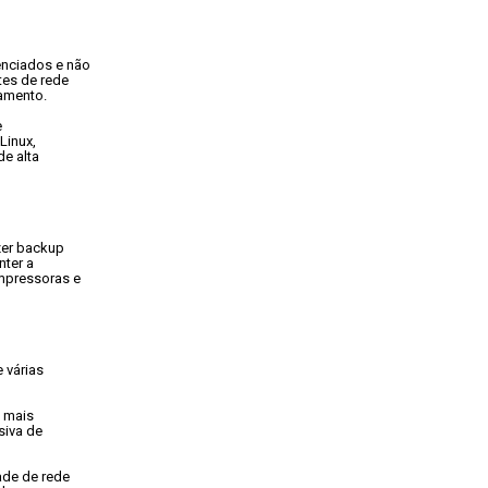
nciados e não

es de rede

çamento.


inux,

e alta

er backup

ter a

pressoras e

várias

 mais

iva de

de de rede
