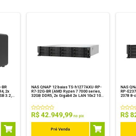
G-BR
NAS QNAP 12 baias TS-h1277AXU-RP-
NAS QNA
4, 2x
R7-32G-BR (AMD Ryzen 7 7000 series,
RP-E237
SB 3.2,
32GB DDR5, 2x Gigabit 2x LAN 10x2 10
2378 8-c
Gigabit SFP, s/ HD)
10GBAS
R$
42
.
949
,
99
R$
8
no pix
Pré Venda