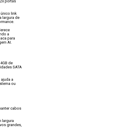
x portas

nico link

 largura de

ormance.
erece

ndo a

aca para

gem AI.
4GB de

nidades SATA

ajuda a

stema ou

anter cabos

 largura

vos grandes,
