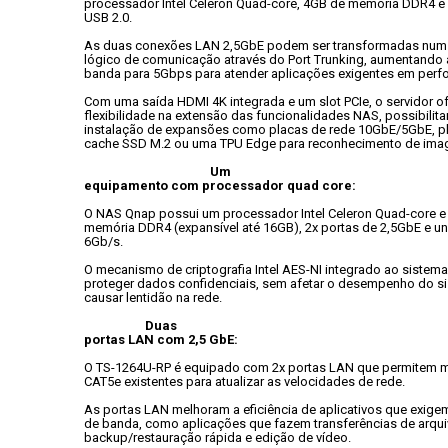
processador Intel Celeron Quad-core, 4GB de memória DDR4 e 2
USB 2.0.
As duas conexões LAN 2,5GbE podem ser transformadas num ú
lógico de comunicação através do Port Trunking, aumentando a
banda para 5Gbps para atender aplicações exigentes em perf
Com uma saída HDMI 4K integrada e um slot PCIe, o servidor of
flexibilidade na extensão das funcionalidades NAS, possibilita
instalação de expansões como placas de rede 10GbE/5GbE, pl
cache SSD M.2 ou uma TPU Edge para reconhecimento de ima
Um

equipamento com processador quad core:
O NAS Qnap possui um processador Intel Celeron Quad-core e 
memória DDR4 (expansível até 16GB), 2x portas de 2,5GbE e u
6Gb/s.
O mecanismo de criptografia Intel AES-NI integrado ao sistema 
proteger dados confidenciais, sem afetar o desempenho do si
causar lentidão na rede.
Duas

portas LAN com 2,5 GbE:
O TS-1264U-RP é equipado com 2x portas LAN que permitem m
CAT5e existentes para atualizar as velocidades de rede.
As portas LAN melhoram a eficiência de aplicativos que exigem
de banda, como aplicações que fazem transferências de arqui
backup/restauração rápida e edição de vídeo.