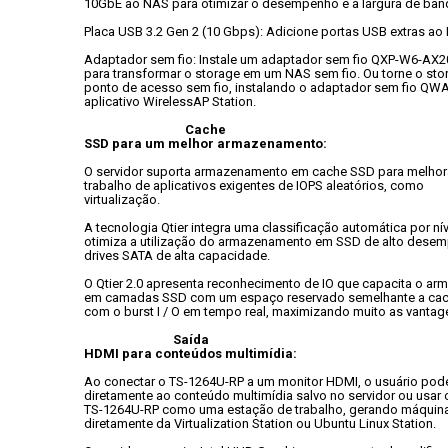
10GbE ao NAS para otimizar o desempenho e a largura de ban
Placa USB 3.2 Gen 2 (10 Gbps): Adicione portas USB extras ao
Adaptador sem fio: Instale um adaptador sem fio QXP-W6-AX200
para transformar o storage em um NAS sem fio. Ou torne o st
ponto de acesso sem fio, instalando o adaptador sem fio QWA
aplicativo WirelessAP Station.
Cache

SSD para um melhor armazenamento:
O servidor suporta armazenamento em cache SSD para melhorar
trabalho de aplicativos exigentes de IOPS aleatórios, como

virtualização.
A tecnologia Qtier integra uma classificação automática por nív
otimiza a utilização do armazenamento em SSD de alto desem
drives SATA de alta capacidade.
O Qtier 2.0 apresenta reconhecimento de IO que capacita o ar
em camadas SSD com um espaço reservado semelhante a cache
com o burst I / O em tempo real, maximizando muito as vanta
Saída

HDMI para conteúdos multimídia:
Ao conectar o TS-1264U-RP a um monitor HDMI, o usuário pode 
diretamente ao conteúdo multimídia salvo no servidor ou usar o
TS-1264U-RP como uma estação de trabalho, gerando máquinas 
diretamente da Virtualization Station ou Ubuntu Linux Station.