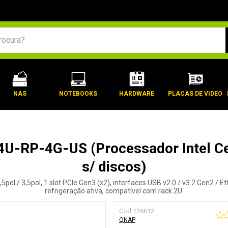
BUSCADOS
NAS
NOTEBOOKS
HARDWARE
PLACAS DE VIDEO
U-RP-4G-US (Processador Intel Cel
s/ discos)
pol / 3,5pol, 1 slot PCIe Gen3 (x2), interfaces USB v2.0 / v3.2 Gen2 / E
refrigeração ativa, compatível com rack 2U.
Cod.
126612
QNAP