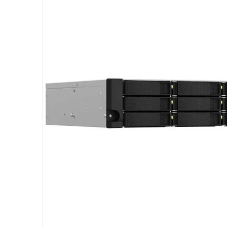
10
º
hd