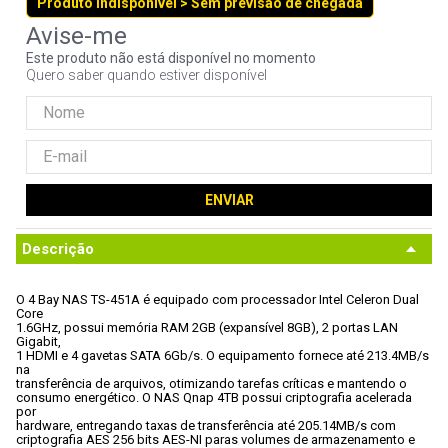
Produto indisponível > Sem previsão de chegada
9
º
controle
10
º
hd
Este produto não está disponível no momento
Quero saber quando estiver disponível
ENVIAR
Descrição
O 4 Bay NAS TS-451A é equipado com processador Intel Celeron Dual 
Core

1.6GHz, possui memória RAM 2GB (expansível 8GB), 2 portas LAN 
Gigabit,

1 HDMI e 4 gavetas SATA 6Gb/s. O equipamento fornece até 213.4MB/s 
na

transferência de arquivos, otimizando tarefas críticas e mantendo o

consumo energético. O NAS Qnap 4TB possui criptografia acelerada 
por

hardware, entregando taxas de transferência até 205.14MB/s com

criptografia AES 256 bits AES-NI paras volumes de armazenamento e
