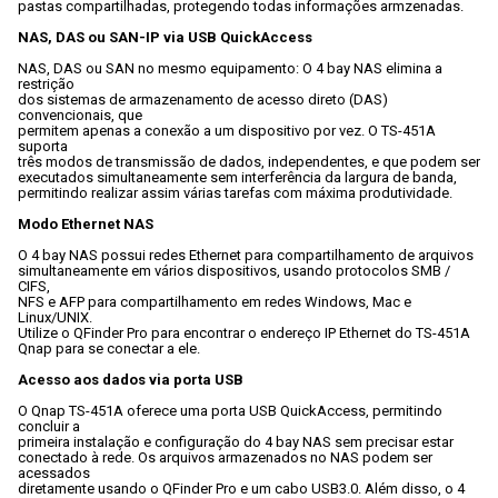
pastas compartilhadas, protegendo todas informações armzenadas.
NAS, DAS ou SAN-IP via USB QuickAccess
NAS, DAS ou SAN no mesmo equipamento: O 4 bay NAS elimina a 
restrição

dos sistemas de armazenamento de acesso direto (DAS) 
convencionais, que

permitem apenas a conexão a um dispositivo por vez. O TS-451A 
suporta

três modos de transmissão de dados, independentes, e que podem ser

executados simultaneamente sem interferência da largura de banda,

permitindo realizar assim várias tarefas com máxima produtividade.
Modo Ethernet NAS
O 4 bay NAS possui redes Ethernet para compartilhamento de arquivos

simultaneamente em vários dispositivos, usando protocolos SMB / 
CIFS,

NFS e AFP para compartilhamento em redes Windows, Mac e 
Linux/UNIX.

Utilize o QFinder Pro para encontrar o endereço IP Ethernet do TS-451A

Qnap para se conectar a ele.
Acesso aos dados via porta USB
O Qnap TS-451A oferece uma porta USB QuickAccess, permitindo 
concluir a

primeira instalação e configuração do 4 bay NAS sem precisar estar

conectado à rede. Os arquivos armazenados no NAS podem ser 
acessados

diretamente usando o QFinder Pro e um cabo USB3.0. Além disso, o 4 