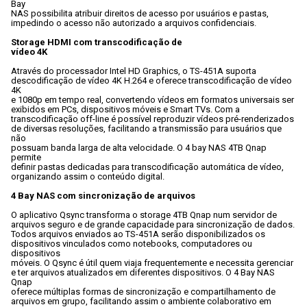
Bay

NAS possibilita atribuir direitos de acesso por usuários e pastas,

impedindo o acesso não autorizado a arquivos confidenciais.
Storage HDMI com transcodificação de

vídeo 4K
Através do processador Intel HD Graphics, o TS-451A suporta

descodificação de vídeo 4K H.264 e oferece transcodificação de vídeo 
4K

e 1080p em tempo real, convertendo vídeos em formatos universais ser

exibidos em PCs, dispositivos móveis e Smart TVs. Com a

transcodificação off-line é possível reproduzir vídeos pré-renderizados

de diversas resoluções, facilitando a transmissão para usuários que 
não

possuam banda larga de alta velocidade. O 4 bay NAS 4TB Qnap 
permite

definir pastas dedicadas para transcodificação automática de vídeo,

organizando assim o conteúdo digital.
4 Bay NAS com sincronização de arquivos
O aplicativo Qsync transforma o storage 4TB Qnap num servidor de

arquivos seguro e de grande capacidade para sincronização de dados.

Todos arquivos enviados ao TS-451A serão disponibilizados os

dispositivos vinculados como notebooks, computadores ou 
dispositivos

móveis. O Qsync é útil quem viaja frequentemente e necessita gerenciar

e ter arquivos atualizados em diferentes dispositivos. O 4 Bay NAS 
Qnap

oferece múltiplas formas de sincronização e compartilhamento de

arquivos em grupo, facilitando assim o ambiente colaborativo em
