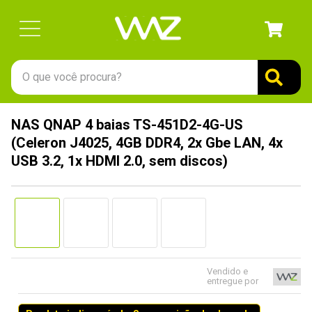
O que você procura?
TERMOS MAIS BUSCADOS
NAS QNAP 4 baias TS-451D2-4G-US
1
º
gabinete
(Celeron J4025, 4GB DDR4, 2x Gbe LAN, 4x
2
º
keychron
USB 3.2, 1x HDMI 2.0, sem discos)
3
º
teclado
4
º
ssd
5
º
openbox
6
º
mouse
Vendido e
7
º
jonsbo
entregue por
8
º
fractal