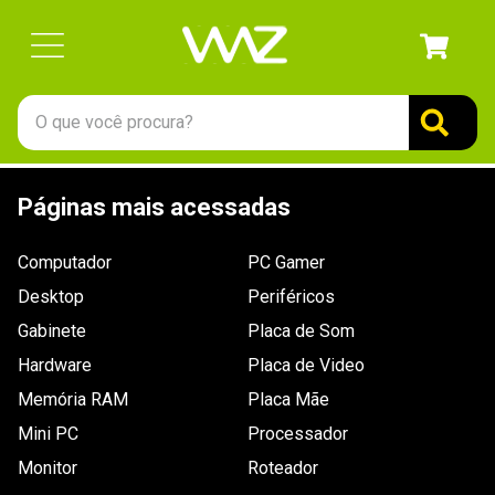
O que você procura?
TERMOS MAIS BUSCADOS
Páginas mais acessadas
1
º
gabinete
2
º
keychron
Computador
PC Gamer
3
º
ssd
Desktop
Periféricos
4
º
teclado
Gabinete
Placa de Som
Hardware
5
º
openbox
Placa de Video
Memória RAM
Placa Mãe
6
º
mouse
Mini PC
Processador
7
º
jonsbo
Monitor
Roteador
8
º
controle