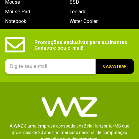
Mouse
SSD
9
º
noctua
Mouse Pad
Teclado
10
º
fractal
Notebook
Water Cooler
Promoções exclusivas para assinantes.

Cadastre seu e-mail!
CADASTRAR
A WAZ é uma empresa com sede em Belo Horizonte/MG que
atua mais de 20 anos no mercado nacional de computação