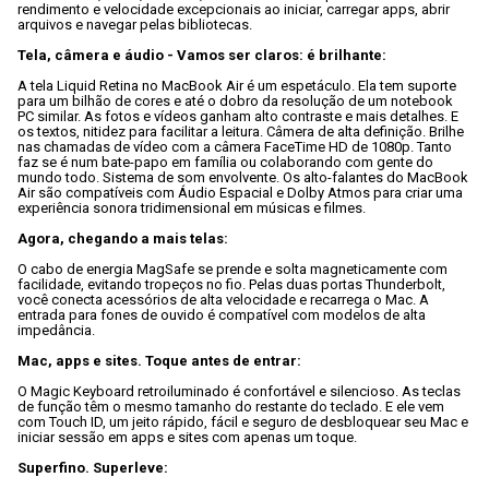
rendimento e velocidade excepcionais ao iniciar, carregar apps, abrir 
arquivos e navegar pelas bibliotecas.

Tela, câmera e áudio - Vamos ser claros: é brilhante:
A tela Liquid Retina no MacBook Air é um espetáculo. Ela tem suporte 
para um bilhão de cores e até o dobro da resolução de um notebook 
PC similar. As fotos e vídeos ganham alto contraste e mais detalhes. E 
os textos, nitidez para facilitar a leitura. Câmera de alta definição. Brilhe 
nas chamadas de vídeo com a câmera FaceTime HD de 1080p. Tanto 
faz se é num bate-papo em família ou colaborando com gente do 
mundo todo. Sistema de som envolvente. Os alto-falantes do MacBook 
Air são compatíveis com Áudio Espacial e Dolby Atmos para criar uma 
experiência sonora tridimensional em músicas e filmes.

Agora, chegando a mais telas:
O cabo de energia MagSafe se prende e solta magneticamente com 
facilidade, evitando tropeços no fio. Pelas duas portas Thunderbolt, 
você conecta acessórios de alta velocidade e recarrega o Mac. A 
entrada para fones de ouvido é compatível com modelos de alta 
impedância.

Mac, apps e sites. Toque antes de entrar:
O Magic Keyboard retroiluminado é confortável e silencioso. As teclas 
de função têm o mesmo tamanho do restante do teclado. E ele vem 
com Touch ID, um jeito rápido, fácil e seguro de desbloquear seu Mac e 
iniciar sessão em apps e sites com apenas um toque.

Superfino. Superleve: