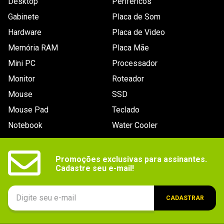
Desktop
Periféricos
Drive óptico
Não possui
Gabinete
Placa de Som
Conexões
Áudio 3.5mm P2, USB v4.0, Thunderbolt 3
Hardware
Placa de Video
Memória RAM
Placa Mãe
Sistema
Mac OS
Operacional
Mini PC
Processador
Segmento
Monitor
Empresarial, Doméstico
Roteador
Mouse
SSD
Outros recursos
Não especificado.
Mouse Pad
Teclado
Bateria
LiPo de 52,6Wh.
Notebook
Water Cooler
Outras
Nenhuma.
informações
Promoções exclusivas para assinantes.

Dimensões
30,4 x 1,12 x 21,49cm.
Cadastre seu e-mail!
Peso
1,24kg.
CADASTRAR
Conteúdo da
- Cabo USB-C para MagSafe 3;

- Apple MacBook Air de 13" (M2);

embalagem
- Adaptador de alimentação USB-C de 30W.