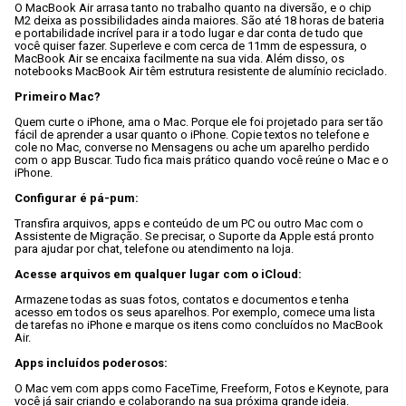
O MacBook Air arrasa tanto no trabalho quanto na diversão, e o chip 
M2 deixa as possibilidades ainda maiores. São até 18 horas de bateria 
e portabilidade incrível para ir a todo lugar e dar conta de tudo que 
você quiser fazer. Superleve e com cerca de 11mm de espessura, o 
MacBook Air se encaixa facilmente na sua vida. Além disso, os 
notebooks MacBook Air têm estrutura resistente de alumínio reciclado.

Primeiro Mac?
Quem curte o iPhone, ama o Mac. Porque ele foi projetado para ser tão 
fácil de aprender a usar quanto o iPhone. Copie textos no telefone e 
cole no Mac, converse no Mensagens ou ache um aparelho perdido 
com o app Buscar. Tudo fica mais prático quando você reúne o Mac e o 
iPhone.

Configurar é pá-pum:
Transfira arquivos, apps e conteúdo de um PC ou outro Mac com o 
Assistente de Migração. Se precisar, o Suporte da Apple está pronto 
para ajudar por chat, telefone ou atendimento na loja.

Acesse arquivos em qualquer lugar com o iCloud:
Armazene todas as suas fotos, contatos e documentos e tenha 
acesso em todos os seus aparelhos. Por exemplo, comece uma lista 
de tarefas no iPhone e marque os itens como concluídos no MacBook 
Air.

Apps incluídos poderosos:
O Mac vem com apps como FaceTime, Freeform, Fotos e Keynote, para 
você já sair criando e colaborando na sua próxima grande ideia.
