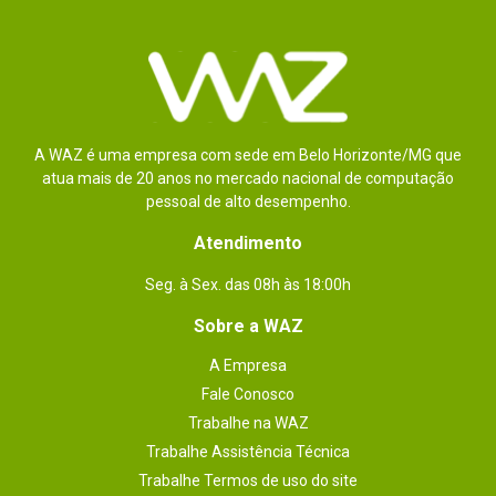
Ficha Técnica
- Memória RAM: 8GB unificada.

- Conexões: 2x USB-C (Thunderbolt 3 / USB4) /  1x 
3,5mm (P2).

- Neste Macbook a memória RAM é integrada ao 
processador e o SSD é soldado na placa mãe, 
portanto, não é possível realizar upgrade.
A WAZ é uma empresa com sede em Belo Horizonte/MG que
atua mais de 20 anos no mercado nacional de computação
pessoal de alto desempenho.
Atendimento
Seg. à Sex. das 08h às 18:00h
Sobre a WAZ
A Empresa
Fale Conosco
Trabalhe na WAZ
Trabalhe Assistência Técnica
Trabalhe Termos de uso do site