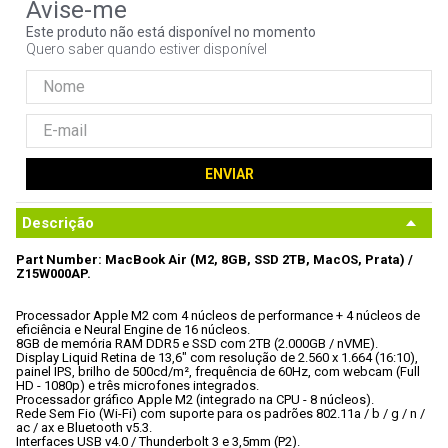
9
º
controle
Este produto não está disponível no momento
Quero saber quando estiver disponível
10
º
hd
ENVIAR
Descrição
Part Number: MacBook Air (M2, 8GB, SSD 2TB, MacOS, Prata) / 
Z15W000AP.
Processador Apple M2 com 4 núcleos de performance + 4 núcleos de 
eficiência e Neural Engine de 16 núcleos.

8GB de memória RAM DDR5 e SSD com 2TB (2.000GB / nVME).

Display Liquid Retina de 13,6" com resolução de 2.560 x 1.664 (16:10), 
painel IPS, brilho de 500cd/m², frequência de 60Hz, com webcam (Full 
HD - 1080p) e três microfones integrados.

Processador gráfico Apple M2 (integrado na CPU - 8 núcleos).

Rede Sem Fio (Wi-Fi) com suporte para os padrões 802.11a / b / g / n / 
ac / ax e Bluetooth v5.3.

Interfaces USB v4.0 / Thunderbolt 3 e 3,5mm (P2).
