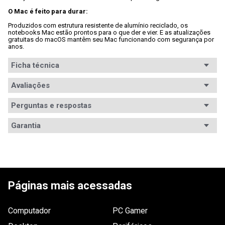
O Mac é feito para durar:
Produzidos com estrutura resistente de alumínio reciclado, os 
notebooks Mac estão prontos para o que der e vier. E as atualizações 
gratuitas do macOS mantêm seu Mac funcionando com segurança por 
anos.
Ficha técnica
Processador
Avaliações
Apple
Modelo
Apple M2
Perguntas e respostas
processador
Avaliações
Garantia
Memória RAM
8GB DDR5
Tem esse produto? Seja o primeiro a avaliá-lo!
Garantia
12 meses de garantia
Vídeo (GPU)
Apple M2 (8-Core)
Informações
A garantia deste produto é exercida com a WAZ 
ESCREVER AVALIAÇÃO
Armazenamento
SSD 2TB
durante toda a sua vigência, que está especificada 
de Garantia
em meses na nota fiscal. Contato: 
Páginas mais acessadas
garantia@waz.com.br ou (31) 2126-6610 (Telefone ou 
Tamanho da tela
13.6pol
Whatsapp) ou 0800-200-3090. Saiba mais em: 
www.waz.com.br/garantia
.
Resolução da
2.560 x 1.664
Computador
PC Gamer
tela