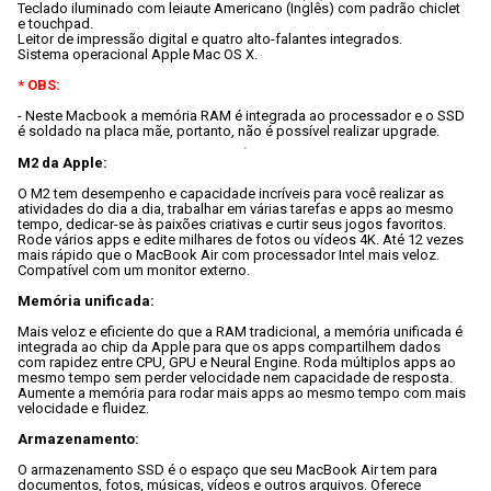
Teclado iluminado com leiaute Americano (Inglês) com padrão chiclet 
e touchpad.

Leitor de impressão digital e quatro alto-falantes integrados.

Sistema operacional Apple Mac OS X.

* OBS:
- Neste Macbook a memória RAM é integrada ao processador e o SSD 
M2 da Apple:
O M2 tem desempenho e capacidade incríveis para você realizar as 
atividades do dia a dia, trabalhar em várias tarefas e apps ao mesmo 
tempo, dedicar-se às paixões criativas e curtir seus jogos favoritos. 
Rode vários apps e edite milhares de fotos ou vídeos 4K. Até 12 vezes 
mais rápido que o MacBook Air com processador Intel mais veloz. 
Compatível com um monitor externo.

Memória unificada:
Mais veloz e eficiente do que a RAM tradicional, a memória unificada é 
integrada ao chip da Apple para que os apps compartilhem dados 
com rapidez entre CPU, GPU e Neural Engine. Roda múltiplos apps ao 
mesmo tempo sem perder velocidade nem capacidade de resposta. 
Aumente a memória para rodar mais apps ao mesmo tempo com mais 
velocidade e fluidez.

Armazenamento:
O armazenamento SSD é o espaço que seu MacBook Air tem para 
documentos, fotos, músicas, vídeos e outros arquivos. Oferece 