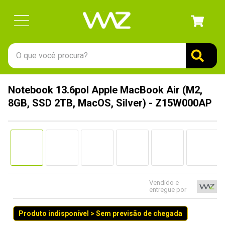
O que você procura?
TERMOS MAIS BUSCADOS
Notebook 13.6pol Apple MacBook Air (M2,
1
º
gabinete
8GB, SSD 2TB, MacOS, Silver) - Z15W000AP
2
º
keychron
3
º
teclado
4
º
ssd
5
º
openbox
6
º
mouse
Vendido e
entregue por
7
º
jonsbo
Produto indisponível > Sem previsão de chegada
8
º
fractal