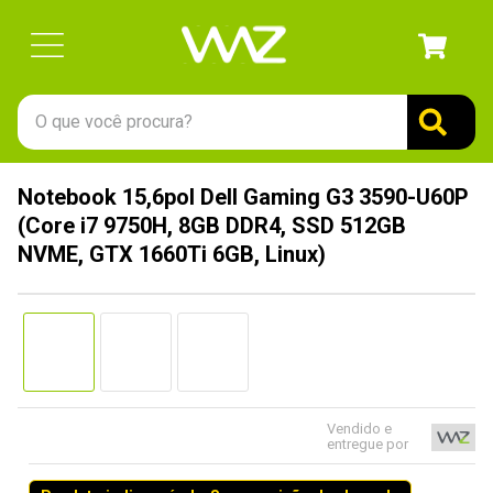
O que você procura?
TERMOS MAIS BUSCADOS
Notebook 15,6pol Dell Gaming G3 3590-U60P
1
º
gabinete
(Core i7 9750H, 8GB DDR4, SSD 512GB
2
º
keychron
NVME, GTX 1660Ti 6GB, Linux)
3
º
teclado
4
º
ssd
5
º
openbox
6
º
jonsbo
Vendido e
7
º
mouse
entregue por
8
º
controle