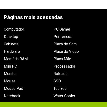
Vídeo (GPU)
GeForce GTX 1660 Ti
ESCREVER AVALIAÇÃO
Armazenamento
SSD 512GB
Páginas mais acessadas
Tamanho da tela
15.6pol
Resolução da
1.920 x 1.080
Computador
PC Gamer
tela
Desktop
Periféricos
Drive óptico
Não possui
Gabinete
Placa de Som
Conexões
Áudio 3.5mm P2, HDMI, RJ-45 10/100, Bluetooth, 
Hardware
Placa de Video
Rede WiFi, USB v2.0, USB v3.1
Memória RAM
Placa Mãe
Sistema
Linux
Mini PC
Processador
Operacional
Monitor
Roteador
Segmento
Gamer
Mouse
SSD
Outros recursos
Leitor de cartão SD (SD, SDHC, SDXC)

Mouse Pad
Teclado
Webcam HD 720p

Microfone integrado
Notebook
Water Cooler
Bateria
Não especificada