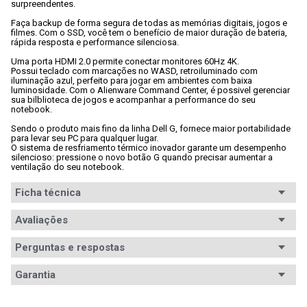
surpreendentes.

Faça backup de forma segura de todas as memórias digitais, jogos e 
filmes. Com o SSD, você tem o benefício de maior duração de bateria, 
rápida resposta e performance silenciosa.

Uma porta HDMI 2.0 permite conectar monitores 60Hz 4K.

Possui teclado com marcações no WASD, retroiluminado com 
iluminação azul, perfeito para jogar em ambientes com baixa 
luminosidade. Com o Alienware Command Center, é possivel gerenciar 
sua bilblioteca de jogos e acompanhar a performance do seu 
notebook.

Sendo o produto mais fino da linha Dell G, fornece maior portabilidade 
para levar seu PC para qualquer lugar.

O sistema de resfriamento térmico inovador garante um desempenho 
silencioso: pressione o novo botão G quando precisar aumentar a 
ventilação do seu notebook.
Ficha técnica
Processador
Avaliações
Intel Core i7
Modelo
Core i7-9750H
Perguntas e respostas
processador
Avaliações
Garantia
Memória RAM
8GB DDR4
Tem esse produto? Seja o primeiro a avaliá-lo!
Garantia
12 meses de garantia