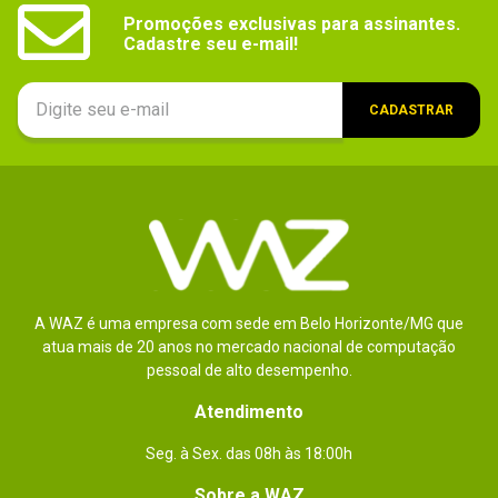
Outras
Slot de segurança Noble

Promoções exclusivas para assinantes.

Placa de som: Nahimic audio
informações
Cadastre seu e-mail!
Dimensões
36,55 x 25,4 x 2,16 cm
CADASTRAR
Peso
2,34 kg
Conteúdo da
1x Notebook

1x Adaptador de energia

embalagem
1x Cabo de energia
A WAZ é uma empresa com sede em Belo Horizonte/MG que
atua mais de 20 anos no mercado nacional de computação
pessoal de alto desempenho.
Atendimento
Seg. à Sex. das 08h às 18:00h
Sobre a WAZ