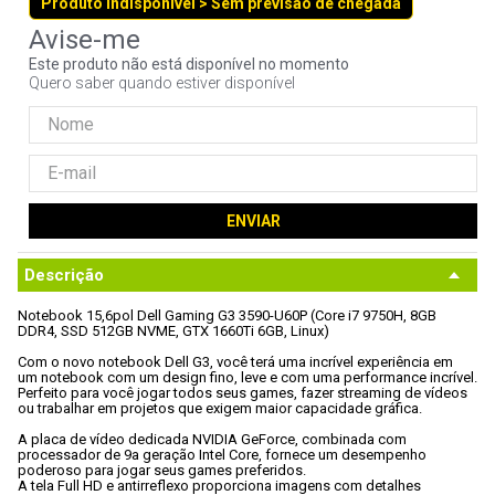
Produto indisponível > Sem previsão de chegada
9
º
fractal
10
º
ventoinha
Este produto não está disponível no momento
Quero saber quando estiver disponível
ENVIAR
Descrição
Notebook 15,6pol Dell Gaming G3 3590-U60P (Core i7 9750H, 8GB 
DDR4, SSD 512GB NVME, GTX 1660Ti 6GB, Linux)

Com o novo notebook Dell G3, você terá uma incrível experiência em 
um notebook com um design fino, leve e com uma performance incrível.

Perfeito para você jogar todos seus games, fazer streaming de vídeos 
ou trabalhar em projetos que exigem maior capacidade gráfica.

A placa de vídeo dedicada NVIDIA GeForce, combinada com 
processador de 9a geração Intel Core, fornece um desempenho 
poderoso para jogar seus games preferidos.

A tela Full HD e antirreflexo proporciona imagens com detalhes 