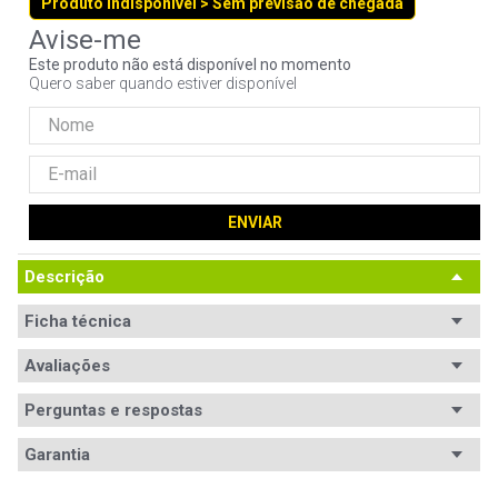
Produto indisponível > Sem previsão de chegada
9
º
controle
10
º
hd
Este produto não está disponível no momento
Quero saber quando estiver disponível
ENVIAR
Descrição
Ficha técnica
Processador
Avaliações
Intel Core i7
Modelo
Core i7-1165G7
Perguntas e respostas
processador
Avaliações
Garantia
Memória RAM
16GB DDR4
Tem esse produto? Seja o primeiro a avaliá-lo!