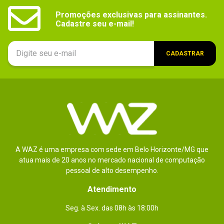
Outras
- Recarga rápida

Promoções exclusivas para assinantes.

-  Touchpad grande
informações
Cadastre seu e-mail!
Dimensões
35,85 x 1,89 x 23,56cm
CADASTRAR
Peso
1,75 kg
Conteúdo da
- 1x Notebook

- 1x Adaptador de energia

embalagem
- 1x Cabo de energia

- 1x Documentação
A WAZ é uma empresa com sede em Belo Horizonte/MG que
atua mais de 20 anos no mercado nacional de computação
pessoal de alto desempenho.
Atendimento
Seg. à Sex. das 08h às 18:00h