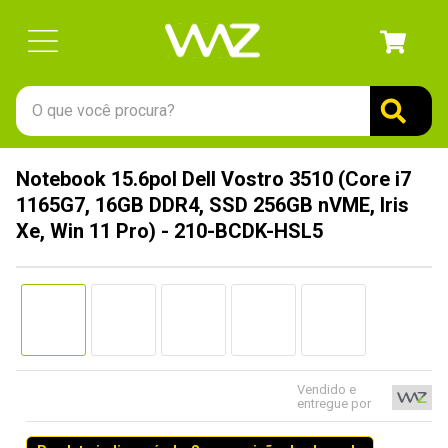
O que você procura?
TERMOS MAIS BUSCADOS
Notebook 15.6pol Dell Vostro 3510 (Core i7
1
º
gabinete
1165G7, 16GB DDR4, SSD 256GB nVME, Iris
2
º
keychron
Xe, Win 11 Pro) - 210-BCDK-HSL5
3
º
teclado
4
º
ssd
5
º
openbox
6
º
mouse
Vendido e
7
º
jonsbo
entregue por
8
º
fractal