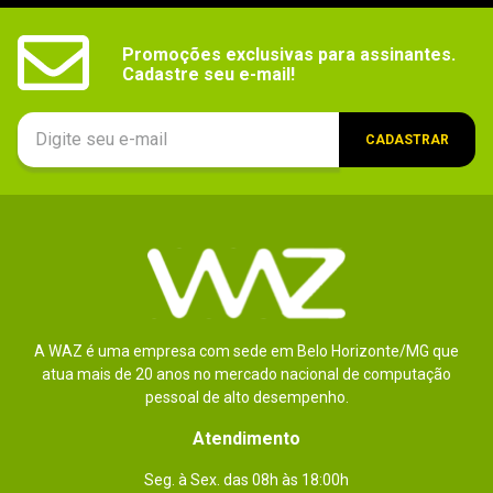
Bateria
2 células (30 Wh)
Promoções exclusivas para assinantes.

Outras
- Suporta Trava Kensington
Cadastre seu e-mail!
informações
Dimensões
378mm x 260mm x 22,9mm
CADASTRAR
Peso
2,06kg
Conteúdo da
- 1x Notebook

- 1x Adaptador de energia

embalagem
- 1x Cabo de força

- 1x Manual do usuário
A WAZ é uma empresa com sede em Belo Horizonte/MG que
atua mais de 20 anos no mercado nacional de computação
pessoal de alto desempenho.
Atendimento
Seg. à Sex. das 08h às 18:00h