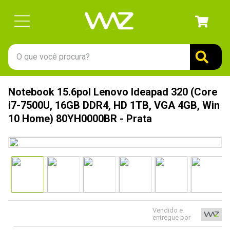
O que você procura?
TERMOS MAIS BUSCADOS
Notebook 15.6pol Lenovo Ideapad 320 (Core
1
º
gabinete
i7-7500U, 16GB DDR4, HD 1TB, VGA 4GB, Win
2
º
keychron
10 Home) 80YH0000BR - Prata
3
º
ssd
4
º
teclado
5
º
openbox
6
º
mouse
7
º
jonsbo
Vendido e
entregue por
8
º
controle