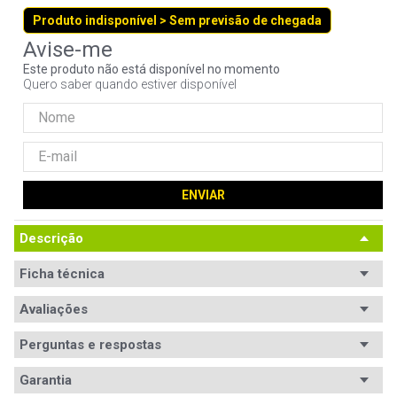
9
º
noctua
Produto indisponível > Sem previsão de chegada
10
º
fractal
Este produto não está disponível no momento
Quero saber quando estiver disponível
ENVIAR
Descrição
Ficha técnica
Processador
Avaliações
Intel Core i7
Modelo
Core i7-7500U
Perguntas e respostas
processador
Avaliações
Garantia
Memória RAM
16GB DDR4