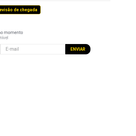
revisão de chegada
l no momento
nível
ENVIAR