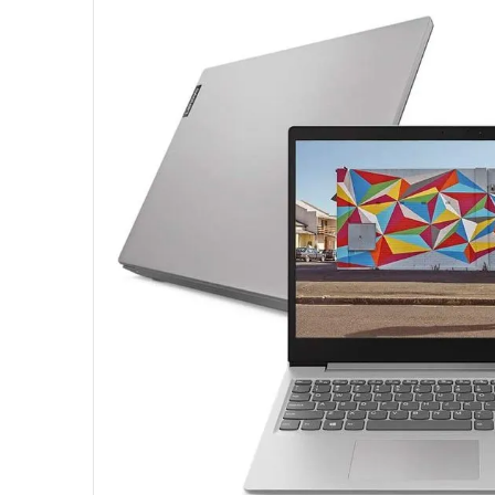
10
º
hd