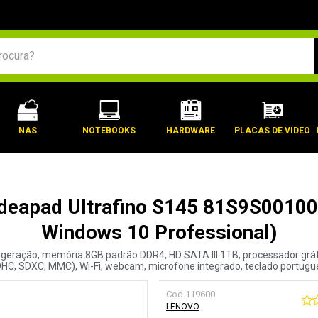
BUSCADOS
NAS
NOTEBOOKS
HARDWARE
PLACAS DE VIDEO
deapad Ultrafino S145 81S9S00100
Windows 10 Professional)
 geração, memória 8GB padrão DDR4, HD SATA III 1TB, processador gráfic
SDHC, SDXC, MMC), Wi-Fi, webcam, microfone integrado, teclado portuguê
Cod.
119600
LENOVO