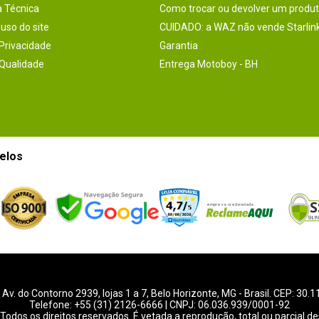
a Técnica
Como trocar ou devolver um produ
uso do site
CUIDADO: a WAZ não vende Starlin
 Privacidade
Garantia
 Qualidade
Entrega Motoboy - BH
elos
-
Av. do Contorno 2939
, lojas 1 a 7,
Belo Horizonte
,
MG
- Brasil. CEP: 30.
Telefone:
+55 (31) 2126-6666
| CNPJ: 06.036.939/0001-92
Todos os direitos reservados. É vetada a reprodução, total ou parcial de