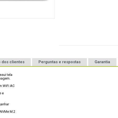
 dos clientes
Perguntas e respostas
Garantia
ui tela

imagem. 
m WiFi AC

 e

anhar

 NVMe M.2
