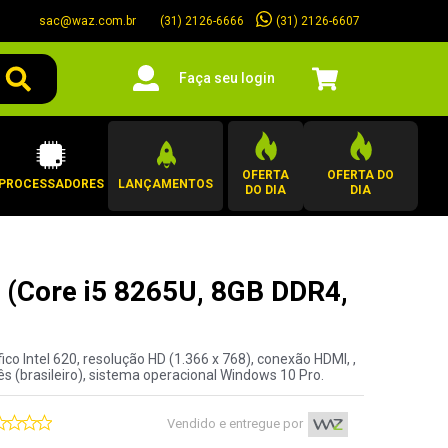
sac@waz.com.br
(31) 2126-6607
(31) 2126-6666
Faça seu login
OFERTA
OFERTA DO
PROCESSADORES
LANÇAMENTOS
DO DIA
DIA
 (Core i5 8265U, 8GB DDR4,
o Intel 620, resolução HD (1.366 x 768), conexão HDMI, ,
s (brasileiro), sistema operacional Windows 10 Pro.
Vendido e entregue por