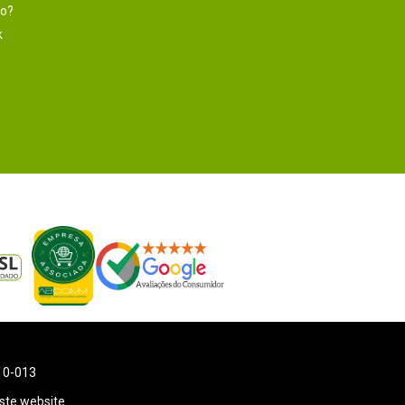
to?
k
110-013
ste website.