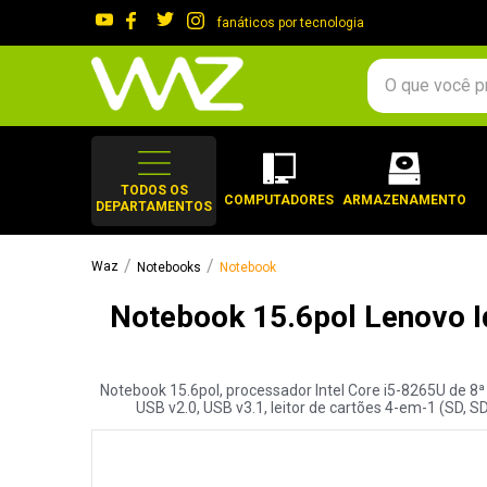
fanáticos por tecnologia
O que você procura?
TERMOS MAIS 
1
º
gabinete
TODOS OS
COMPUTADORES
ARMAZENAMENTO
DEPARTAMENTOS
2
º
keychron
3
º
teclado
Notebooks
Notebook
4
º
ssd
Notebook 15.6pol Lenovo I
5
º
openbox
6
º
mouse
Notebook 15.6pol, processador Intel Core i5-8265U de 8ª
7
º
jonsbo
USB v2.0, USB v3.1, leitor de cartões 4-em-1 (SD, 
8
º
fractal
9
º
controle