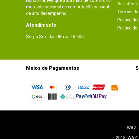
Horizonte/MG que atua mais de 20 anos no
Assistênci
mercado nacional de computação pessoal
Termos de 
de alto desempenho.
Política de
Atendimento
Política de
Seg. à Sex. das 08h às 18:00h
Meios de Pagamentos
S
WAZ 
2018, WAZ. 