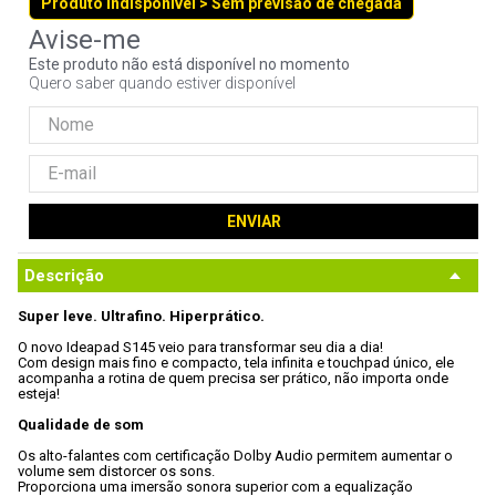
Produto indisponível > Sem previsão de chegada
9
º
noctua
10
º
fractal
Este produto não está disponível no momento
Quero saber quando estiver disponível
ENVIAR
Descrição
Super leve. Ultrafino. Hiperprático.
O novo Ideapad S145 veio para transformar seu dia a dia! 
Com design mais fino e compacto, tela infinita e touchpad único, ele

acompanha a rotina de quem precisa ser prático, não importa onde 
esteja!
Qualidade de som
Os alto-falantes com certificação Dolby Audio permitem aumentar o

volume sem distorcer os sons.
Proporciona uma imersão sonora superior com a equalização 