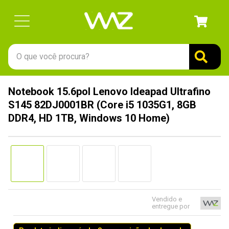
O que você procura?
TERMOS MAIS BUSCADOS
Notebook 15.6pol Lenovo Ideapad Ultrafino
1
º
gabinete
S145 82DJ0001BR (Core i5 1035G1, 8GB
2
º
keychron
DDR4, HD 1TB, Windows 10 Home)
3
º
ssd
4
º
teclado
5
º
openbox
6
º
mouse
Vendido e
7
º
jonsbo
entregue por
8
º
controle