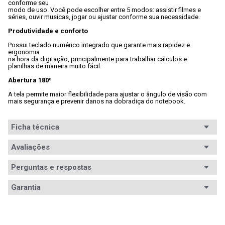
conforme seu

modo de uso. Você pode escolher entre 5 modos: assistir filmes e

séries, ouvir musicas, jogar ou ajustar conforme sua necessidade.
Produtividade e conforto
Possui teclado numérico integrado que garante mais rapidez e 
ergonomia

na hora da digitação, principalmente para trabalhar cálculos e

planilhas de maneira muito fácil.
Abertura 180º
A tela permite maior flexibilidade para ajustar o ângulo de visão com

mais segurança e prevenir danos na dobradiça do notebook.
Ficha técnica
Processador
Avaliações
Intel Core i5
Modelo
Core i5-1035G1
Perguntas e respostas
processador
Avaliações
Garantia
Memória RAM
8GB DDR4
Tem esse produto? Seja o primeiro a avaliá-lo!
Garantia
12 meses de garantia
Vídeo (GPU)
Intel HD Graphics 620