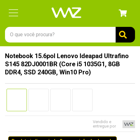
O que você procura?
TERMOS MAIS BUSCADOS
Notebook 15.6pol Lenovo Ideapad Ultrafino
1
º
gabinete
S145 82DJ0001BR (Core i5 1035G1, 8GB
2
º
keychron
DDR4, SSD 240GB, Win10 Pro)
3
º
teclado
4
º
ssd
5
º
openbox
6
º
jonsbo
Vendido e
7
º
mouse
entregue por
8
º
controle