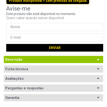
Produto indisponível > Sem previsão de chegada
9
º
fractal
10
º
ventoinha
Este produto não está disponível no momento
Quero saber quando estiver disponível
ENVIAR
Descrição
Ficha técnica
Processador
Avaliações
Intel Core i5
Modelo
Core i5-1035G1
Perguntas e respostas
processador
Avaliações
Garantia
Memória RAM
8GB DDR4
Tem esse produto? Seja o primeiro a avaliá-lo!