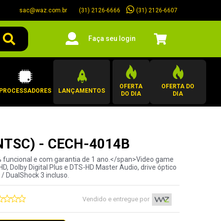
sac@waz.com.br
(31) 2126-6607
(31) 2126-6666
Faça seu login
OFERTA
OFERTA DO
PROCESSADORES
LANÇAMENTOS
DO DIA
DIA
 NTSC) - CECH-4014B
0% funcional e com garantia de 1 ano.</span>Video game
D, Dolby Digital Plus e DTS-HD Master Audio, drive óptico
 / DualShock 3 incluso.
Vendido e entregue por