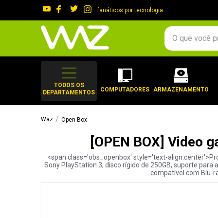
fanáticos por tecnologia
O que você procura?
TERMOS MAIS 
1
º
gabinete
TODOS OS
COMPUTADORES
ARMAZENAMENTO
DEPARTAMENTOS
2
º
keychron
3
º
ssd
Open Box
4
º
teclado
[OPEN BOX] Video g
5
º
openbox
<span class='obs_openbox' style='text-align:center'>P
6
º
mouse
Sony PlayStation 3, disco rígido de 250GB, suporte para 
compatível com Blu-ray
7
º
jonsbo
8
º
controle
9
º
noctua