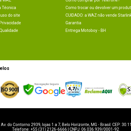
na WAZ
Como comprar por Telefone?
a Técnica
Como trocar ou devolver um produ
uso do site
CUIDADO: a WAZ não vende Starlin
 Privacidade
Garantia
 Qualidade
Entrega Motoboy - BH
elos
-
Av. do Contorno 2939
, lojas 1 a 7,
Belo Horizonte
,
MG
- Brasil. CEP: 30.
Telefone:
+55 (31) 2126-6666
| CNPJ: 06.036.939/0001-92