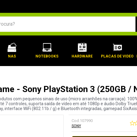
BUSCADOS
NAS
NOTEBOOKS
HARDWARE
PLACAS DE VIDEO
ame - Sony PlayStation 3 (250GB /
rodutos com pequenos sinais de uso (micro arranhões na carcaça). 10
até 7 controles, suporta saída de vídeo em até 1080p e áudio Dolby TrueH
, interface WiFi (802.11b / g) e Bluetooth integradas, gamepad SixAxis
Cod.
107990
SONY