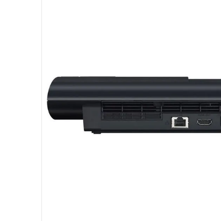
10
º
fractal