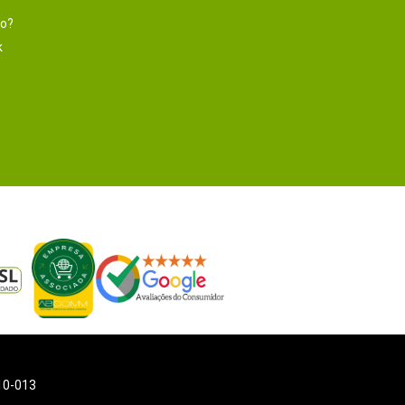
to?
k
110-013