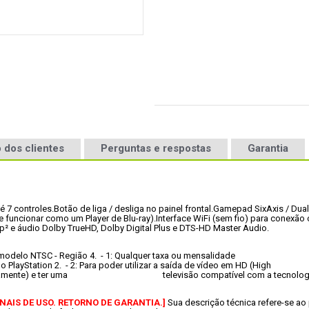
 dos clientes
Perguntas e respostas
Garantia
é 7 controles
.
Botão de liga / desliga no painel frontal
.
Gamepad SixAxis / Dual
e funcionar como um Player de Blu-ray)
.
Interface WiFi (sem fio) para conexão 
0p² e áudio Dolby TrueHD, Dolby Digital Plus e DTS-HD Master Audio
.
ste Sony PlayStation 3 é um  						modelo NTSC - Região 4.
não irá rodar games  						para o PlayStation 2.
 - 2: Para poder utilizar a saída de vídeo em HD (High  						Definition - 720p / 1080i / 1080p), é necessário  	
					adquirir um cabo HDMI (vendido separadamente) e ter uma  						televisão compatível c
AIS DE USO. RETORNO DE GARANTIA.] 
Sua descrição técnica refere-se 