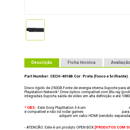
Descrição
Ficha técnica
Avaliação
Part Number: CECH-4014B.
Cor: Preta (fosco e brilhante).
Disco rígido de 250GB
.
Fonte de energia interna
.
Suporte para at
Playstation Network¹
.
Drive óptico compatível com Blu-ray (pod
integradas
.
Suporta saída de vídeo em alta definição e até 108
* OBS:
- 
E
é compatível e 
- ATENCÃO: Este é um produto OPEN BOX.
[PRODUTOS COM SIN