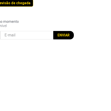
revisão de chegada
l no momento
nível
ENVIAR