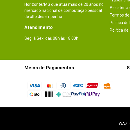
Trabalhe 
Horizonte/MG que atua mais de 20 anos no
Assistênci
mercado nacional de computação pessoal
Termos de 
de alto desempenho.
Política de
Atendimento
Política de
Seg. à Sex. das 08h às 18:00h
Meios de Pagamentos
S
WAZ 