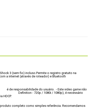
Shock 3 (sem fio) incluso
.
Permite o registro gratuito na 
com a internet (através de roteador) e Bluetooth 
 - 1: Qualquer taxa ou mensalidade  						é de responsabilidade do usuário.
 - Este video game não 
om a tecnologia HDCP.
ao produto completo como simples referência. Recomendamos 