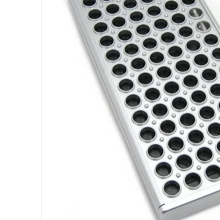
10
º
fractal