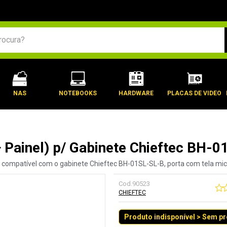
BUSCADOS
NAS
NOTEBOOKS
HARDWARE
PLACAS DE VIDEO
+ Painel) p/ Gabinete Chieftec BH-
l compatível com o gabinete Chieftec BH-01SL-SL-B, porta com tela mi
Cod.
90523
CHIEFTEC
Produto indisponível > Sem p