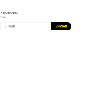
l no momento
nível
ENVIAR