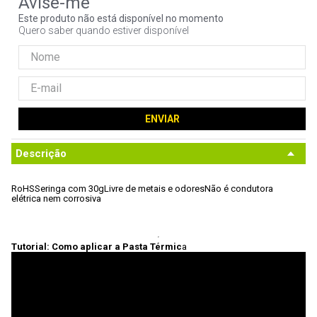
9
º
controle
Este produto não está disponível no momento
Quero saber quando estiver disponível
10
º
hd
ENVIAR
Descrição
RoHS
Seringa com 30g
Livre de metais e odores
Não é condutora 
elétrica nem corrosiva
Tutorial: Como aplicar a Pasta Térmic
a