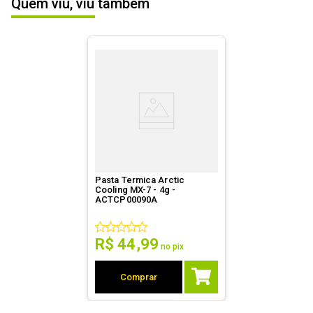
Quem viu, viu também
térmica
ESCREVER AVALIAÇÃO
Dimensões
Não especificada.
Outras
Nenhuma.
informações
Pasta Termica Arctic
Cooling MX-7 - 4g -
ACTCP00090A
R$
44
,
99
no pix
Comprar