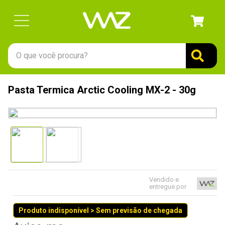
O que você procura?
TERMOS MAIS BUSCADOS
Pasta Termica Arctic Cooling MX-2 - 30g
1
º
gabinete
2
º
keychron
3
º
teclado
4
º
ssd
5
º
openbox
Vendido e
6
º
mouse
entregue por
7
º
jonsbo
Produto indisponível > Sem previsão de chegada
8
º
fractal