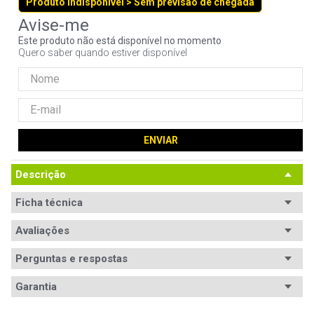
Produto indisponível > Sem previsão de chegada
9
º
controle
10
º
hd
Este produto não está disponível no momento
Quero saber quando estiver disponível
ENVIAR
Descrição
Ficha técnica
Avaliações
Perguntas e respostas
Avaliações
Garantia
Tem esse produto? Seja o primeiro a avaliá-lo!