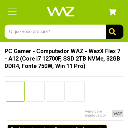
O que você procura?
TERMOS MAIS BUSCADOS
PC Gamer - Computador WAZ - WazX Flex 7
1
º
gabinete
- A12 (Core i7 12700F, SSD 2TB NVMe, 32GB
2
º
keychron
DDR4, Fonte 750W, Win 11 Pro)
3
º
teclado
4
º
ssd
5
º
openbox
6
º
mouse
Vendido e
7
º
jonsbo
entregue por
8
º
fractal