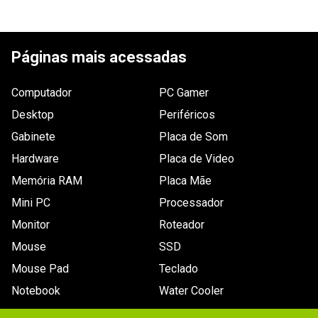
Garantia
12 meses de garantia
Informações
A garantia deste produto é exercida com a WAZ 
ESCREVER AVALIAÇÃO
durante toda a sua vigência, que está especificada 
de Garantia
em meses na nota fiscal. Contato: 
Páginas mais acessadas
garantia@waz.com.br ou (31) 2126-6610 (Telefone ou 
Whatsapp) ou 0800-200-3090. Saiba mais em: 
www.waz.com.br/garantia
.
Computador
PC Gamer
Desktop
Periféricos
Gabinete
Placa de Som
Hardware
Placa de Video
Memória RAM
Placa Mãe
Mini PC
Processador
Monitor
Roteador
Mouse
SSD
Mouse Pad
Teclado
Notebook
Water Cooler